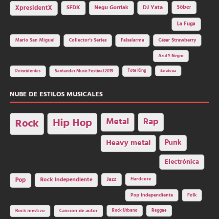
SFDK
Negu Gorriak
XpresidentX
DJ Yata
Sôber
La Fuga
Mario San Miguel
Collector's Series
Falsalarma
César Strawberry
Azul Y Negro
Tote King
Reincidentes
Santander Music Festival 2019
Saratoga
NUBE DE ESTILOS MUSICALES
Hip Hop
Metal
Rap
Rock
Heavy metal
Punk
Electrónica
Rock independiente
Jazz
Hardcore
Pop
Pop Independiente
Folk
Rock Urbano
Reggae
Rock mestizo
Canción de autor