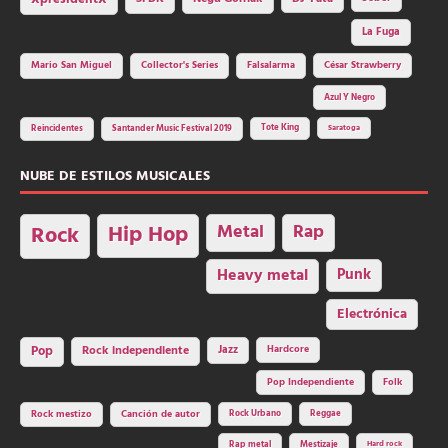
La Fuga
Mario San Miguel
Collector's Series
Falsalarma
César Strawberry
Azul Y Negro
Tote King
Reincidentes
Santander Music Festival 2019
Saratoga
NUBE DE ESTILOS MUSICALES
Hip Hop
Metal
Rap
Rock
Heavy metal
Punk
Electrónica
Rock independiente
Jazz
Hardcore
Pop
Pop Independiente
Folk
Rock Urbano
Reggae
Rock mestizo
Canción de autor
Rap metal
Mestizaje
Hard rock