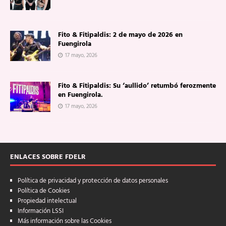
Fito & Fitipaldis: 2 de mayo de 2026 en
Fuengirola
17 mayo, 2026
Fito & Fitipaldis: Su ‘aullido’ retumbó ferozmente
en Fuengirola.
17 mayo, 2026
ENLACES SOBRE FDELR
Política de privacidad y protección de datos personales
Política de Cookies
Propiedad intelectual
Información LSSI
Más información sobre las Cookies