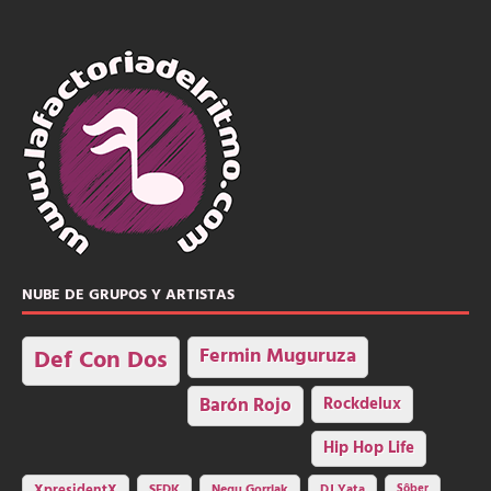
NUBE DE GRUPOS Y ARTISTAS
Fermin Muguruza
Def Con Dos
Barón Rojo
Rockdelux
Hip Hop Life
SFDK
Negu Gorriak
XpresidentX
DJ Yata
Sôber