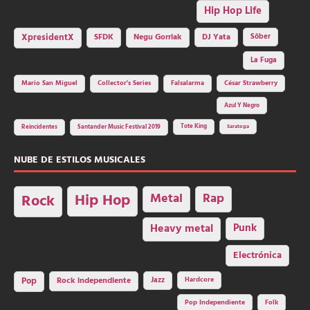
Hip Hop Life
SFDK
Negu Gorriak
XpresidentX
DJ Yata
Sôber
La Fuga
Mario San Miguel
Collector's Series
Falsalarma
César Strawberry
Azul Y Negro
Tote King
Reincidentes
Santander Music Festival 2019
Saratoga
NUBE DE ESTILOS MUSICALES
Hip Hop
Metal
Rap
Rock
Heavy metal
Punk
Electrónica
Rock independiente
Jazz
Hardcore
Pop
Pop Independiente
Folk