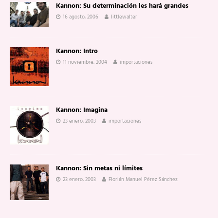
Kannon: Su determinación les hará grandes
16 agosto, 2006
littlewalter
Kannon: Intro
11 noviembre, 2004
importaciones
Kannon: Imagina
23 enero, 2003
importaciones
Kannon: Sin metas ni límites
23 enero, 2003
Florián Manuel Pérez Sánchez