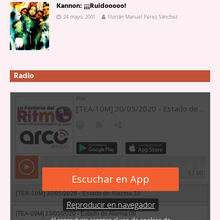
Kannon: ¡¡¡Ruidooooo!
24 mayo, 2001
Florián Manuel Pérez Sánchez
Radio