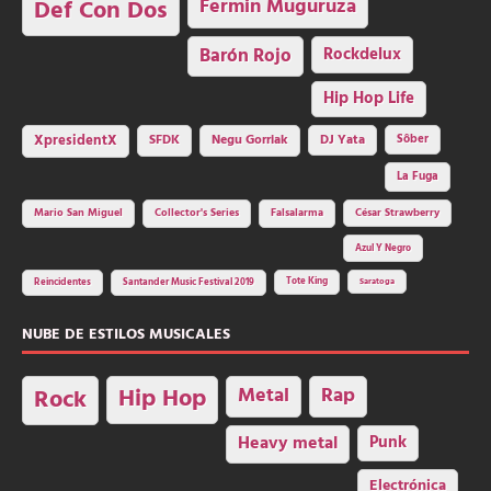
Fermin Muguruza
Def Con Dos
Barón Rojo
Rockdelux
Hip Hop Life
SFDK
Negu Gorriak
XpresidentX
DJ Yata
Sôber
La Fuga
Mario San Miguel
Collector's Series
Falsalarma
César Strawberry
Azul Y Negro
Tote King
Reincidentes
Santander Music Festival 2019
Saratoga
NUBE DE ESTILOS MUSICALES
Hip Hop
Metal
Rap
Rock
Heavy metal
Punk
Electrónica