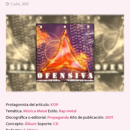
5 julio, 2001
Protagonista del artículo:
KOP
Temática:
Música Metal
Estilo:
Rap metal
Discográfica o editorial:
Propaganda
Año de publicación:
2001
Concepto:
Álbum
Soporte:
CD