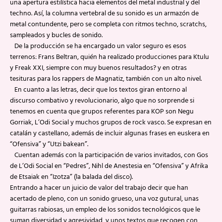
una apertura estilística hacia elementos del metal industrial y del
techno. Así, la columna vertebral de su sonido es un armazón de
metal contundente, pero se completa con ritmos techno, scratchs,
sampleados y bucles de sonido.
De la producción se ha encargado un valor seguro es esos
terrenos: Frans Beltran, quién ha realizado producciones para Ktulu
y Freak XXI, siempre con muy buenos resultados? y en otras
tesituras para los rappers de Magnatiz, también con un alto nivel.
En cuanto a las letras, decir que los textos giran entorno al
discurso combativo y revolucionario, algo que no sorprende si
tenemos en cuenta que grupos referentes para KOP son Negu
Gorriak, L’Odi Social y muchos grupos de rock vasco. Se expresan en
catalán y castellano, además de incluir algunas frases en euskera en
“Ofensiva” y “Utzi bakean”.
Cuentan además con la participación de varios invitados, con Gos
de L’Odi Social en “Pedres”, Nihl de Anestesia en “Ofensiva” y Afrika
de Etsaiak en “Izotza” (la balada del disco).
Entrando a hacer un juicio de valor del trabajo decir que han
acertado de pleno, con un sonido grueso, una voz gutural, unas
guitarras rabiosas, un empleo de los sonidos tecnológicos que le
suman diversidad y agresividad, y unos textos que recogen con