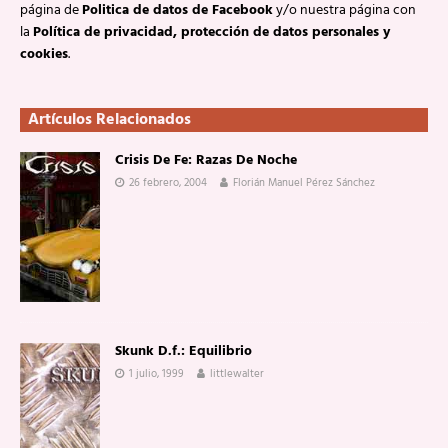
página de
Politica de datos de Facebook
y/o nuestra página con
la
Política de privacidad, protección de datos personales y
cookies
.
Artículos Relacionados
Crisis De Fe: Razas De Noche
26 febrero, 2004
Florián Manuel Pérez Sánchez
Skunk D.f.: Equilibrio
1 julio, 1999
littlewalter