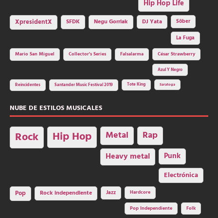
Hip Hop Life
SFDK
Negu Gorriak
XpresidentX
DJ Yata
Sôber
La Fuga
Mario San Miguel
Collector's Series
Falsalarma
César Strawberry
Azul Y Negro
Tote King
Reincidentes
Santander Music Festival 2019
Saratoga
NUBE DE ESTILOS MUSICALES
Hip Hop
Metal
Rap
Rock
Heavy metal
Punk
Electrónica
Rock independiente
Jazz
Hardcore
Pop
Pop Independiente
Folk