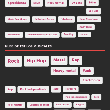
SFDK
Negu Gorriak
XpresidentX
DJ Yata
Sôber
La Fuga
Mario San Miguel
Collector's Series
Falsalarma
César Strawberry
Azul Y Negro
Tote King
Reincidentes
Santander Music Festival 2019
Saratoga
NUBE DE ESTILOS MUSICALES
Hip Hop
Metal
Rap
Rock
Heavy metal
Punk
Electrónica
Rock independiente
Jazz
Hardcore
Pop
Pop Independiente
Folk
Rock Urbano
Reggae
Rock mestizo
Canción de autor