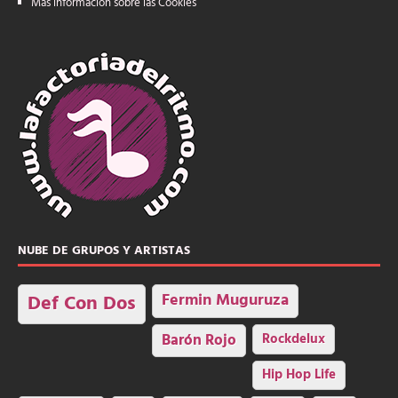
Más información sobre las Cookies
NUBE DE GRUPOS Y ARTISTAS
Fermin Muguruza
Def Con Dos
Barón Rojo
Rockdelux
Hip Hop Life