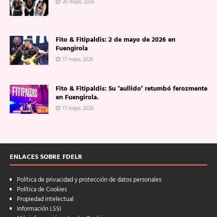
20 mayo, 2026
Fito & Fitipaldis: 2 de mayo de 2026 en
Fuengirola
17 mayo, 2026
Fito & Fitipaldis: Su ‘aullido’ retumbó ferozmente
en Fuengirola.
17 mayo, 2026
ENLACES SOBRE FDELR
Política de privacidad y protección de datos personales
Política de Cookies
Propiedad intelectual
Información LSSI