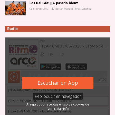
Los Del Gás: ¡¡A pasarlo bien!!
6 junio, 2010
Florián Manuel Pérez Sánchez
Radio