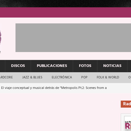
DISCOS
PUBLICACIONES
FOTOS
NOTICIAS
ARDCORE
JAZZ & BLUES
ELECTRÓNICA
POP
FOLK & WORLD
O
 El viaje conceptual y musical detrás de “Metropolis Pt.2: Scenes from a
Rad
: El rock urbano sigue en buenas manos
ENTREVISTAS
os que van a escucharte te saludan
ENTREVISTAS
Música y arte que forjaron un mito
REPORTAJES