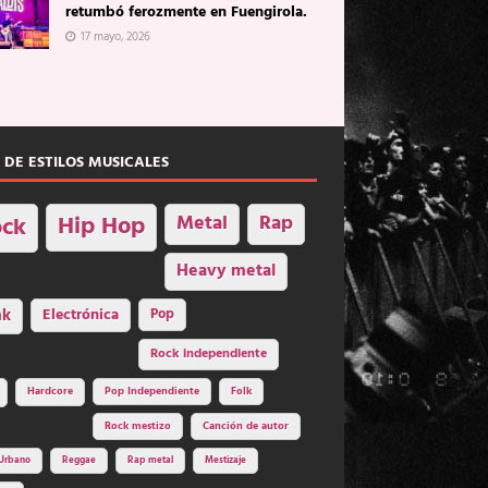
retumbó ferozmente en Fuengirola.
17 mayo, 2026
 DE ESTILOS MUSICALES
Hip Hop
Metal
Rap
ck
Heavy metal
nk
Electrónica
Pop
Rock independiente
Hardcore
Pop Independiente
Folk
Rock mestizo
Canción de autor
Urbano
Reggae
Rap metal
Mestizaje