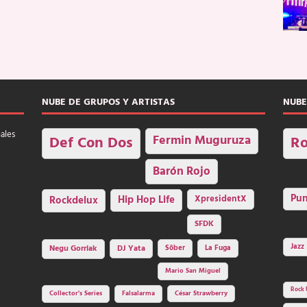
NUBE DE GRUPOS Y ARTISTAS
NUBE
nales
Fermin Muguruza
Def Con Dos
Ro
Barón Rojo
Pu
Rockdelux
Hip Hop Life
XpresidentX
SFDK
Jazz
Negu Gorriak
DJ Yata
Sôber
La Fuga
Mario San Miguel
Rock 
Collector's Series
Falsalarma
César Strawberry