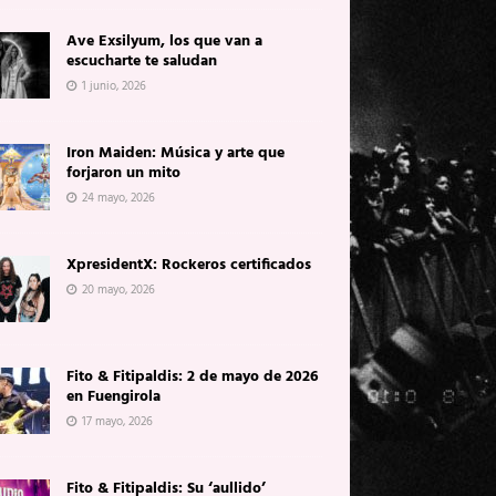
Ave Exsilyum, los que van a
escucharte te saludan
1 junio, 2026
Iron Maiden: Música y arte que
forjaron un mito
24 mayo, 2026
XpresidentX: Rockeros certificados
20 mayo, 2026
Fito & Fitipaldis: 2 de mayo de 2026
en Fuengirola
17 mayo, 2026
Fito & Fitipaldis: Su ‘aullido’