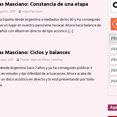
as Masciano: Constancia de una etapa
Rockeros certificados
ENTREVISTAS
agosto, 2011
importaciones
dis: 2 de mayo de 2026 en Fuengirola
FOTOS
 a España desde Argentina a mediados de los 90 y ha conseguido
dis: Su ‘aullido’ retumbó ferozmente en Fuengirola.
REPORTAJES
se un lugar en nuestro panorama musical. Ahora hace balance de
 años con álbum en directo de tipo acústico.
[…]
s: La historia de Nintendo Vol. 2
PUBLICACIONES
as Masciano: Ciclos y balances
mayo, 2011
Florián Manuel Pérez Sánchez
 desde Argentina hace 7 años y ya ha conseguido publicar 3
s en estudio y dar infinidad de actuaciones. Ahora acaba de
 un disco acústico en directo y lo está presentando por toda
a.
Ag