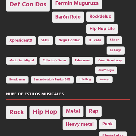
Fermin Muguruza
Def Con Dos
Barón Rojo
Rockdelux
Hip Hop Life
SFDK
Negu Gorriak
XpresidentX
DJ Yata
Sôber
La Fuga
Mario San Miguel
Collector's Series
Falsalarma
César Strawberry
Azul Y Negro
Tote King
Reincidentes
Santander Music Festival 2019
Saratoga
NUBE DE ESTILOS MUSICALES
Hip Hop
Metal
Rap
Rock
Heavy metal
Punk