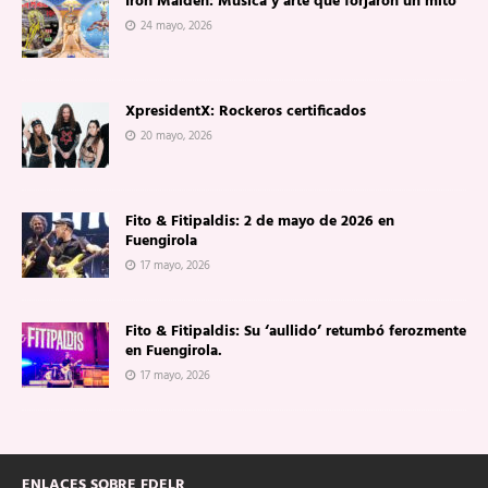
Iron Maiden: Música y arte que forjaron un mito
24 mayo, 2026
XpresidentX: Rockeros certificados
20 mayo, 2026
Fito & Fitipaldis: 2 de mayo de 2026 en
Fuengirola
17 mayo, 2026
Fito & Fitipaldis: Su ‘aullido’ retumbó ferozmente
en Fuengirola.
17 mayo, 2026
ENLACES SOBRE FDELR