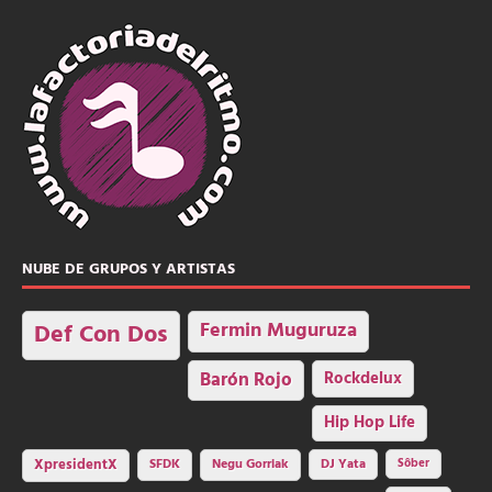
NUBE DE GRUPOS Y ARTISTAS
Fermin Muguruza
Def Con Dos
Barón Rojo
Rockdelux
Hip Hop Life
SFDK
Negu Gorriak
XpresidentX
DJ Yata
Sôber