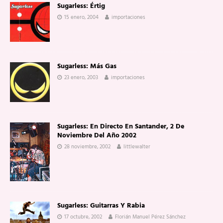
Sugarless: Értig
15 enero, 2004
importaciones
Sugarless: Más Gas
23 enero, 2003
importaciones
Sugarless: En Directo En Santander, 2 De
Noviembre Del Año 2002
28 noviembre, 2002
littlewalter
Sugarless: Guitarras Y Rabia
17 octubre, 2002
Florián Manuel Pérez Sánchez