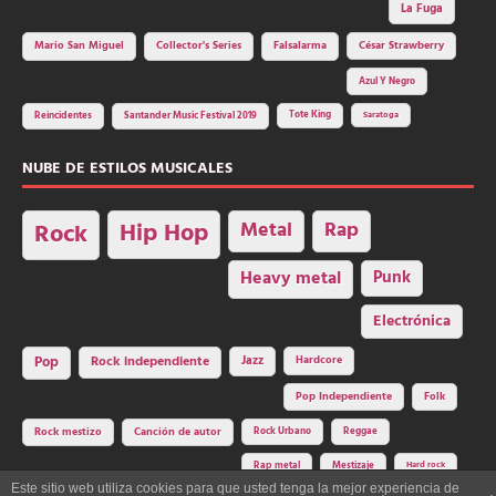
La Fuga
Mario San Miguel
Collector's Series
Falsalarma
César Strawberry
Azul Y Negro
Tote King
Reincidentes
Santander Music Festival 2019
Saratoga
NUBE DE ESTILOS MUSICALES
Hip Hop
Metal
Rap
Rock
Heavy metal
Punk
Electrónica
Rock independiente
Jazz
Hardcore
Pop
Pop Independiente
Folk
Rock Urbano
Reggae
Rock mestizo
Canción de autor
Rap metal
Mestizaje
Hard rock
Este sitio web utiliza cookies para que usted tenga la mejor experiencia de