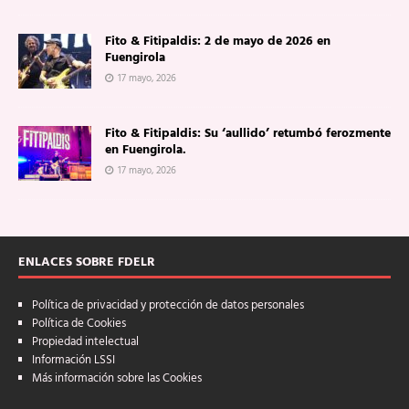
Fito & Fitipaldis: 2 de mayo de 2026 en
Fuengirola
17 mayo, 2026
Fito & Fitipaldis: Su ‘aullido’ retumbó ferozmente
en Fuengirola.
17 mayo, 2026
ENLACES SOBRE FDELR
Política de privacidad y protección de datos personales
Política de Cookies
Propiedad intelectual
Información LSSI
Más información sobre las Cookies