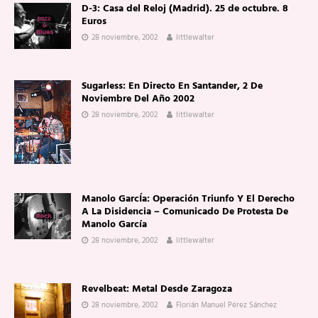
D-3: Casa del Reloj (Madrid). 25 de octubre. 8
Euros
28 noviembre, 2002
littlewalter
Sugarless: En Directo En Santander, 2 De
Noviembre Del Año 2002
28 noviembre, 2002
littlewalter
Manolo GarcÍa: Operación Triunfo Y El Derecho
A La Disidencia – Comunicado De Protesta De
Manolo García
28 noviembre, 2002
littlewalter
Revelbeat: Metal Desde Zaragoza
28 noviembre, 2002
Florián Manuel Pérez Sánchez