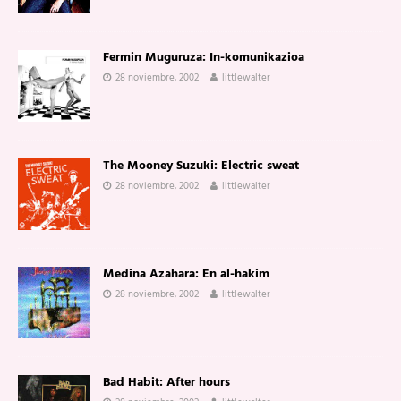
Fermin Muguruza: In-komunikazioa
28 noviembre, 2002
littlewalter
The Mooney Suzuki: Electric sweat
28 noviembre, 2002
littlewalter
Medina Azahara: En al-hakim
28 noviembre, 2002
littlewalter
Bad Habit: After hours