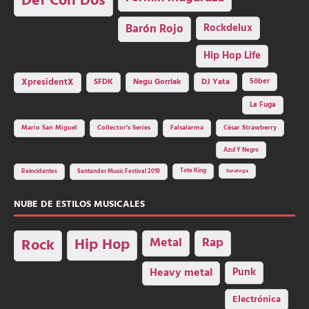
Def Con Dos
Barón Rojo
Rockdelux
Hip Hop Life
SFDK
Negu Gorriak
XpresidentX
DJ Yata
Sôber
La Fuga
Mario San Miguel
Collector's Series
Falsalarma
César Strawberry
Azul Y Negro
Tote King
Reincidentes
Santander Music Festival 2019
Saratoga
NUBE DE ESTILOS MUSICALES
Hip Hop
Metal
Rap
Rock
Heavy metal
Punk
Electrónica