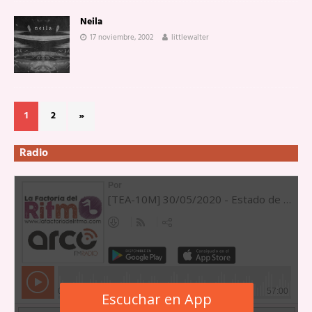
Neila
17 noviembre, 2002
littlewalter
1
2
»
Radio