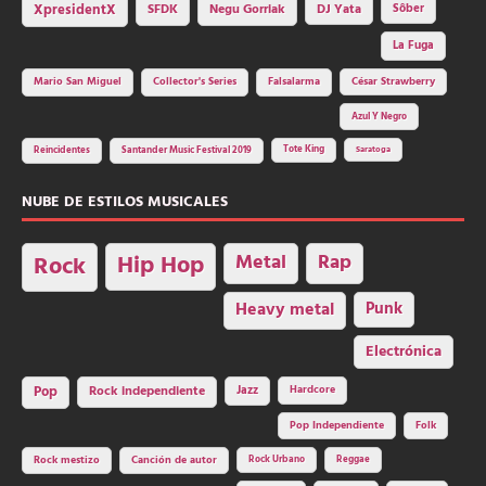
SFDK
Negu Gorriak
XpresidentX
DJ Yata
Sôber
La Fuga
Mario San Miguel
Collector's Series
Falsalarma
César Strawberry
Azul Y Negro
Tote King
Reincidentes
Santander Music Festival 2019
Saratoga
NUBE DE ESTILOS MUSICALES
Hip Hop
Metal
Rap
Rock
Heavy metal
Punk
Electrónica
Rock independiente
Jazz
Hardcore
Pop
Pop Independiente
Folk
Rock Urbano
Reggae
Rock mestizo
Canción de autor