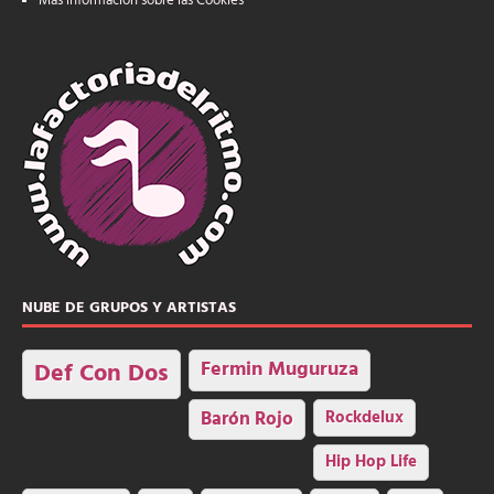
Más información sobre las Cookies
NUBE DE GRUPOS Y ARTISTAS
Fermin Muguruza
Def Con Dos
Barón Rojo
Rockdelux
Hip Hop Life