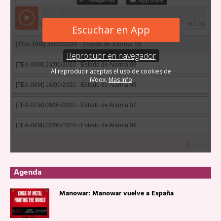
Agenda
Manowar: Manowar vuelve a España