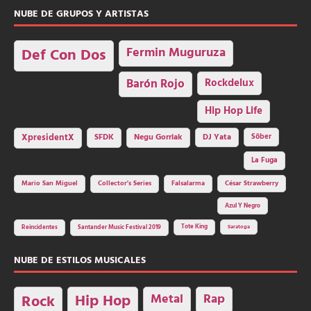
NUBE DE GRUPOS Y ARTISTAS
Fermin Muguruza
Def Con Dos
Barón Rojo
Rockdelux
Hip Hop Life
SFDK
Negu Gorriak
XpresidentX
DJ Yata
Sôber
La Fuga
Mario San Miguel
Collector's Series
Falsalarma
César Strawberry
Azul Y Negro
Tote King
Reincidentes
Santander Music Festival 2019
Saratoga
NUBE DE ESTILOS MUSICALES
Hip Hop
Metal
Rap
Rock