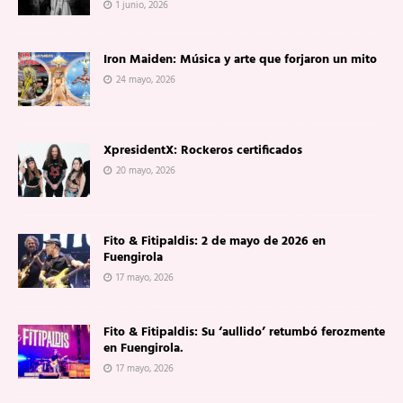
1 junio, 2026
Iron Maiden: Música y arte que forjaron un mito
24 mayo, 2026
XpresidentX: Rockeros certificados
20 mayo, 2026
Fito & Fitipaldis: 2 de mayo de 2026 en
Fuengirola
17 mayo, 2026
Fito & Fitipaldis: Su ‘aullido’ retumbó ferozmente
en Fuengirola.
17 mayo, 2026