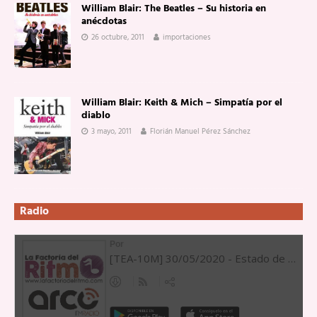
William Blair: The Beatles – Su historia en
anécdotas
26 octubre, 2011
importaciones
William Blair: Keith & Mich – Simpatía por el
diablo
3 mayo, 2011
Florián Manuel Pérez Sánchez
Radio