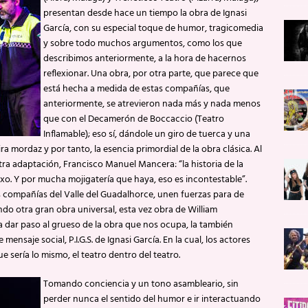
presentan desde hace un tiempo la obra de Ignasi
García, con su especial toque de humor, tragicomedia
y sobre todo muchos argumentos, como los que
describimos anteriormente, a la hora de hacernos
reflexionar. Una obra, por otra parte, que parece que
está hecha a medida de estas compañías, que
anteriormente, se atrevieron nada más y nada menos
que con el Decamerón de Boccaccio (Teatro
Inflamable); eso sí, dándole un giro de tuerca y una
a mordaz y por tanto, la esencia primordial de la obra clásica. Al
otra adaptación, Francisco Manuel Mancera: “la historia de la
xo. Y por mucha mojigatería que haya, eso es incontestable”.
s compañías del Valle del Guadalhorce, unen fuerzas para de
do otra gran obra universal, esta vez obra de William
a dar paso al grueso de la obra que nos ocupa, la también
nsaje social, P.I.G.S. de Ignasi García. En la cual, los actores
e sería lo mismo, el teatro dentro del teatro.
Tomando conciencia y un tono asambleario, sin
perder nunca el sentido del humor e ir interactuando