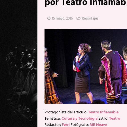
por Teatro Inflamab
[ 17 mayo, 2026 ]
Fito & Fitipal
[ 5 agosto, 2026 ]
Florent Gorge
15 mayo, 2016
Reportajes
[ 15 junio, 2026 ]
Dream Theater:
Memory”
REPORTAJES
Protagonista del artículo:
Teatro Inflamable
Temática:
Cultura y Tecnología
Estilo:
Teatro
Redactor:
Ferri
Fotógrafo:
MB Neave