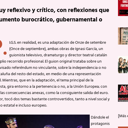
 reflexivo y crítico, con reflexiones que
gumento burocrático, gubernamental o
.
I.G.S. en realidad, es una adaptación de Onze de setembre
(Once de septiembre), ambas obras de Ignasi García, un
guionista televisivo, dramaturgo y director teatral catalán
lio recorrido profesional. El guion original trataba sobre un
visado referéndum no vinculante, sobre la independencia o no
taluña del resto del estado, en medio de una representación
l. Mientras, que en la adaptación, el tema principal de la
ta, gira entorno a la pertenencia o no, a la Unión Europea; con
 las consecuencias anexas, como la consiguiente salida del euro.
or, tocó dos temas bastante controvertidos, tanto a nivel social y
co estatal e incluso europeo.
[Más 
Dándole el
protagonis