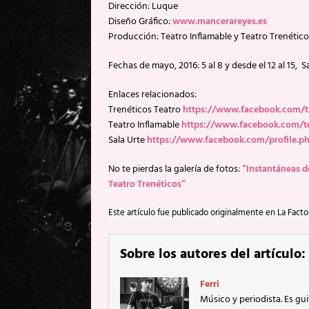
Dirección: Luque
Diseño Gráfico:
www.mancerareyes.es
Producción: Teatro Inflamable y Teatro Trenético
Fechas de mayo, 2016: 5 al 8 y desde el 12 al 15, 
Enlaces relacionados:
Trenéticos Teatro
https://www.facebook.com/tr
Teatro Inflamable
https://www.facebook.com/te
Sala Urte
https://www.facebook.com/profile.p
No te pierdas la galería de fotos:
“Instantáneas de
Teatro Trenéticos”
Este artículo fue publicado originalmente en La Facto
Sobre los autores del artículo:
Ferri
Músico y periodista. Es gu