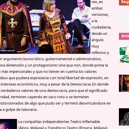
Seg
mo, en
ambas
versiones,
a la
ciudadanía,
desde un
Art
ángulo
muy
reflexivo y
ier argumento burocrático, gubernamental o administrativo,
 una dimensión y un protagonismo sine qua non, donde prima la
ez más impersonales y que no tienen en cuenta los valores
iduo que pudiera expresarse con total libertad de expresión, en
intereses económicos, muy a pesar de la Democracia. En donde
s verdaderos valores de una democracia, para que el significado
rnidad, terminen cayendo en saco roto o se terminen
istorsionados de algo que pudo ser y terminó desvirtuándose en
a golpe de talonario.
La compañías independientes Teatro Inflamable
(Álora, Málaga) y Trenéticos Teatro (Pizarra, Málaga),