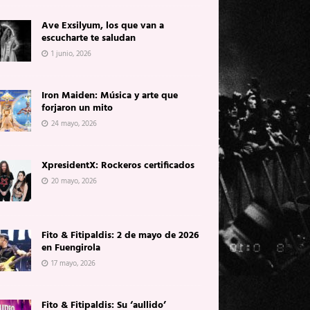
Ave Exsilyum, los que van a
escucharte te saludan
1 junio, 2026
Iron Maiden: Música y arte que
forjaron un mito
24 mayo, 2026
XpresidentX: Rockeros certificados
20 mayo, 2026
Fito & Fitipaldis: 2 de mayo de 2026
en Fuengirola
17 mayo, 2026
Fito & Fitipaldis: Su ‘aullido’