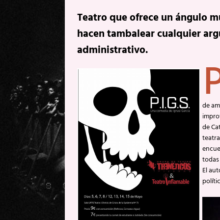
Teatro que ofrece un ángulo muy
hacen tambalear cualquier ar
administrativo.
P
de amp
impro
de Ca
teatra
encues
todas
El aut
políti