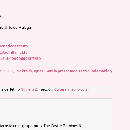
s
Sala Urte de Málaga
eneticos.teatro
atroinflamable
hp?id=100006806117650
 P.I.G.S, la obra de Ignasi García presentada Teatro Inflamable y
ría del Ritmo
Número 25
(sección:
Cultura y tecnología
).
itarrista en el grupo punk The Castro Zombies &