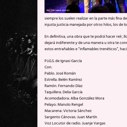
siempre los suelen realizar en la parte más fina 
injusta justicia manejada por otros hilos, los de lo
En definitiva, una obra que te podrá hacer reír, ll
dejará indiferente y de una manera u otra te c
estos entrañables e “inflamables trenéticos”, h
P.I.G.S. de Ignasi García
Con:
Pablo: José Román
Estrella: Belén Ramírez
Ramón: Fernando Díaz
Taquillera: Delia García
Acomodadora: Alba González Mora
Pelayo: Manolo Rengel
Macarena: Victoria Sánchez
Sargento Cánovas: Juan Martín
Voz Locutor de radio: Juanje Vargas