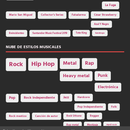
La Fuga
Mario San Miguel
Collector's Series
Falsalarma
César Strawberry
Azul Y Negro
Tote King
Reincidentes
Santander Music Festival 2019
Saratoga
NUBE DE ESTILOS MUSICALES
Hip Hop
Metal
Rap
Rock
Heavy metal
Punk
Electrónica
Rock independiente
Jazz
Hardcore
Pop
Pop Independiente
Folk
Rock Urbano
Reggae
Rock mestizo
Canción de autor
Rap metal
Mestizaje
Hard rock