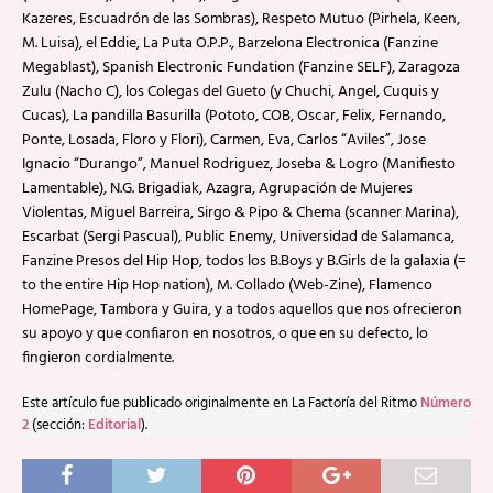
Kazeres, Escuadrón de las Sombras), Respeto Mutuo (Pirhela, Keen,
M. Luisa), el Eddie, La Puta O.P.P., Barzelona Electronica (Fanzine
Megablast), Spanish Electronic Fundation (Fanzine SELF), Zaragoza
Zulu (Nacho C), los Colegas del Gueto (y Chuchi, Angel, Cuquis y
Cucas), La pandilla Basurilla (Pototo, COB, Oscar, Felix, Fernando,
Ponte, Losada, Floro y Flori), Carmen, Eva, Carlos “Aviles”, Jose
Ignacio “Durango”, Manuel Rodriguez, Joseba & Logro (Manifiesto
Lamentable), N.G. Brigadiak, Azagra, Agrupación de Mujeres
Violentas, Miguel Barreira, Sirgo & Pipo & Chema (scanner Marina),
Escarbat (Sergi Pascual), Public Enemy, Universidad de Salamanca,
Fanzine Presos del Hip Hop, todos los B.Boys y B.Girls de la galaxia (=
to the entire Hip Hop nation), M. Collado (Web-Zine), Flamenco
HomePage, Tambora y Guira, y a todos aquellos que nos ofrecieron
su apoyo y que confiaron en nosotros, o que en su defecto, lo
fingieron cordialmente.
Este artículo fue publicado originalmente en La Factoría del Ritmo
Número
2
(sección:
Editorial
).