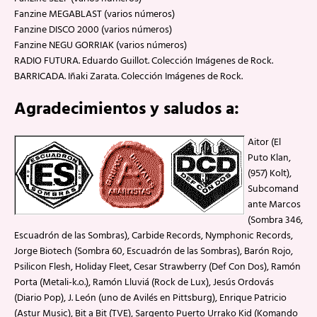
Fanzine MEGABLAST (varios números)
Fanzine DISCO 2000 (varios números)
Fanzine NEGU GORRIAK (varios números)
RADIO FUTURA. Eduardo Guillot. Colección Imágenes de Rock.
BARRICADA. Iñaki Zarata. Colección Imágenes de Rock.
Agradecimientos y saludos a:
Aitor (El
Puto Klan,
(957) Kolt),
Subcomand
ante Marcos
(Sombra 346,
Escuadrón de las Sombras), Carbide Records, Nymphonic Records,
Jorge Biotech (Sombra 60, Escuadrón de las Sombras), Barón Rojo,
Psilicon Flesh, Holiday Fleet, Cesar Strawberry (Def Con Dos), Ramón
Porta (Metali-k.o.), Ramón Lluviá (Rock de Lux), Jesús Ordovás
(Diario Pop), J. León (uno de Avilés en Pittsburg), Enrique Patricio
(Astur Music), Bit a Bit (TVE), Sargento Puerto Urrako Kid (Komando