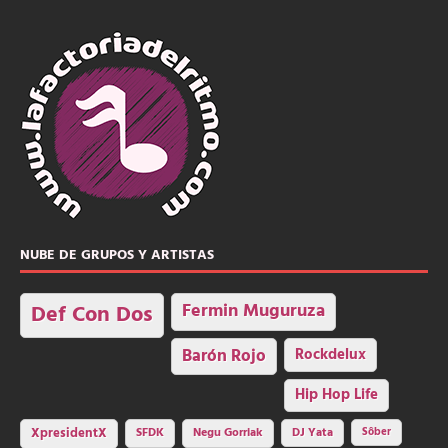
NUBE DE GRUPOS Y ARTISTAS
Fermin Muguruza
Def Con Dos
Barón Rojo
Rockdelux
Hip Hop Life
SFDK
Negu Gorriak
XpresidentX
DJ Yata
Sôber