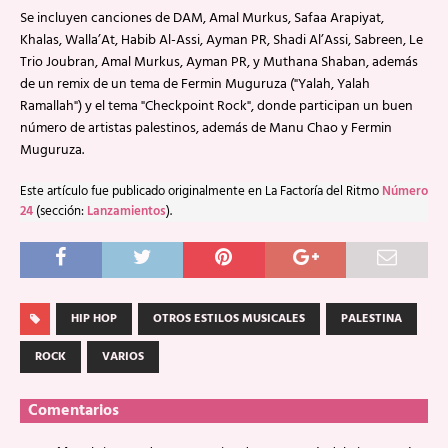
Se incluyen canciones de DAM, Amal Murkus, Safaa Arapiyat,
Khalas, Walla’At, Habib Al-Assi, Ayman PR, Shadi Al’Assi, Sabreen, Le
Trio Joubran, Amal Murkus, Ayman PR, y Muthana Shaban, además
de un remix de un tema de Fermin Muguruza ("Yalah, Yalah
Ramallah") y el tema "Checkpoint Rock", donde participan un buen
número de artistas palestinos, además de Manu Chao y Fermin
Muguruza.
Este artículo fue publicado originalmente en La Factoría del Ritmo
Número
24
(sección:
Lanzamientos
).
HIP HOP
OTROS ESTILOS MUSICALES
PALESTINA
ROCK
VARIOS
Comentarios