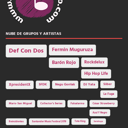
NUBE DE GRUPOS Y ARTISTAS
Fermin Muguruza
Def Con Dos
Barón Rojo
Rockdelux
Hip Hop Life
SFDK
Negu Gorriak
XpresidentX
DJ Yata
Sôber
La Fuga
Mario San Miguel
Collector's Series
Falsalarma
César Strawberry
Azul Y Negro
Tote King
Reincidentes
Santander Music Festival 2019
Saratoga