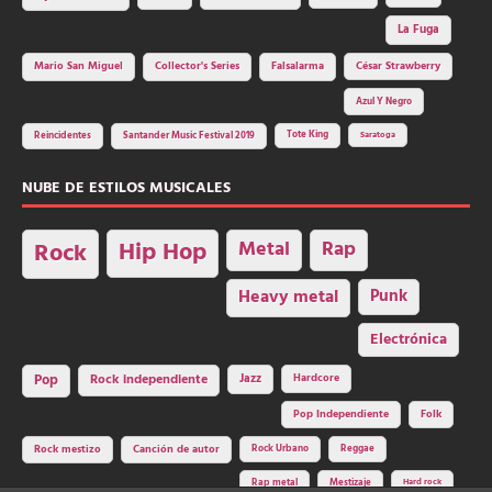
La Fuga
Mario San Miguel
Collector's Series
Falsalarma
César Strawberry
Azul Y Negro
Tote King
Reincidentes
Santander Music Festival 2019
Saratoga
NUBE DE ESTILOS MUSICALES
Hip Hop
Metal
Rap
Rock
Heavy metal
Punk
Electrónica
Rock independiente
Jazz
Hardcore
Pop
Pop Independiente
Folk
Rock Urbano
Reggae
Rock mestizo
Canción de autor
Rap metal
Mestizaje
Hard rock