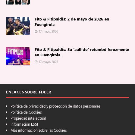
Fito & Fitipaldis: 2 de mayo de 2026 en
Fuengirola
17 mayo, 2026
Fito & Fitipaldis: Su ‘aullido’ retumbó ferozmente
en Fuengirola.
17 mayo, 2026
ENLACES SOBRE FDELR
Política de privacidad y protección de datos personales
Política de Cookies
Propiedad intelectual
Información LSSI
Más información sobre las Cookies