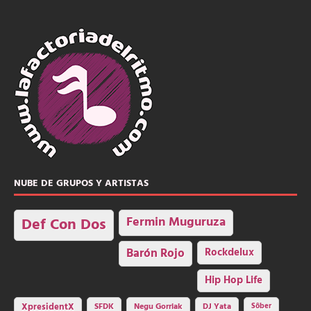
NUBE DE GRUPOS Y ARTISTAS
Fermin Muguruza
Def Con Dos
Barón Rojo
Rockdelux
Hip Hop Life
SFDK
Negu Gorriak
XpresidentX
DJ Yata
Sôber