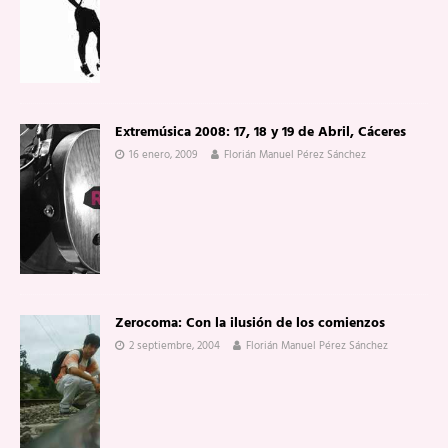
Extremúsica 2008: 17, 18 y 19 de Abril, Cáceres
16 enero, 2009
Florián Manuel Pérez Sánchez
Zerocoma: Con la ilusión de los comienzos
2 septiembre, 2004
Florián Manuel Pérez Sánchez