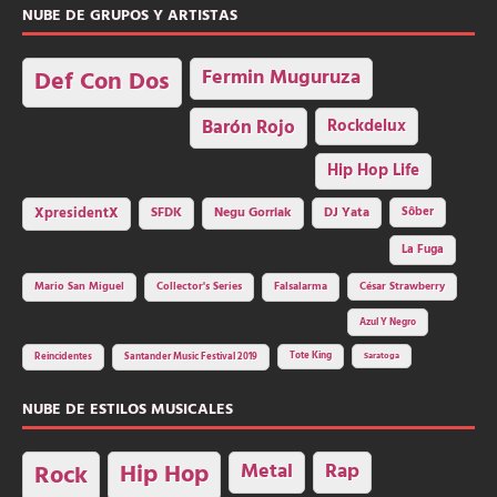
NUBE DE GRUPOS Y ARTISTAS
Fermin Muguruza
Def Con Dos
Barón Rojo
Rockdelux
Hip Hop Life
SFDK
Negu Gorriak
XpresidentX
DJ Yata
Sôber
La Fuga
Mario San Miguel
Collector's Series
Falsalarma
César Strawberry
Azul Y Negro
Tote King
Reincidentes
Santander Music Festival 2019
Saratoga
NUBE DE ESTILOS MUSICALES
Hip Hop
Metal
Rap
Rock