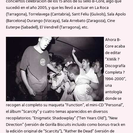
conciertos celebración de los 15 años de su sello B-Core, algo que
sucedió en el año 2005, y que les llevó a actuar en La Roca
(Tarragona), Torrelavega (Cantabria), Sant Feliu (Guíxols), Sala Apolo
(Barcelona) Durango (Vizcaya), Sala Arrebato (Zaragoza), Cine
Euterpe (Sabadell), El Vendrell (Tarragona), etc.
Ahora B-
Core acaba
de editar
“XMilk ?
Discografía
Completa ?
1994-2000”,
una
antología
donde se
recogen al completo su maqueta “Function”, el mini-CD “Personal”,
el álbum “Scarcity” y cuatro temas aparecidos en diversos
recopilatorios: “Enigmatic Shadowplay” (“Ten Years Old”), “New
Direction” (versión de Gorilla Biscuits incluido como bonus-track en
la edición original de “Scarcity”), “Rather Be Dead” (versión de