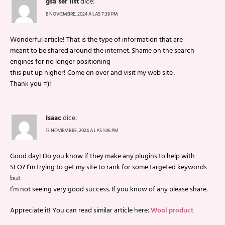
gsa ser list
dice:
8 NOVIEMBRE, 2024 A LAS 7:39 PM
Wonderful article! That is the type of information that are
meant to be shared around the internet. Shame on the search
engines for no longer positioning
this put up higher! Come on over and visit my web site .
Thank you =)
!
Isaac
dice:
13 NOVIEMBRE, 2024 A LAS 1:06 PM
Good day! Do you know if they make any plugins to help with
SEO? I’m trying to get my site to rank for some targeted keywords
but
I’m not seeing very good success. If you know of any please share.
Appreciate it! You can read similar article here:
Wool product