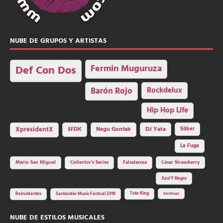
NUBE DE GRUPOS Y ARTISTAS
Fermin Muguruza
Def Con Dos
Barón Rojo
Rockdelux
Hip Hop Life
SFDK
Negu Gorriak
XpresidentX
DJ Yata
Sôber
La Fuga
Mario San Miguel
Collector's Series
Falsalarma
César Strawberry
Azul Y Negro
Tote King
Reincidentes
Santander Music Festival 2019
Saratoga
NUBE DE ESTILOS MUSICALES