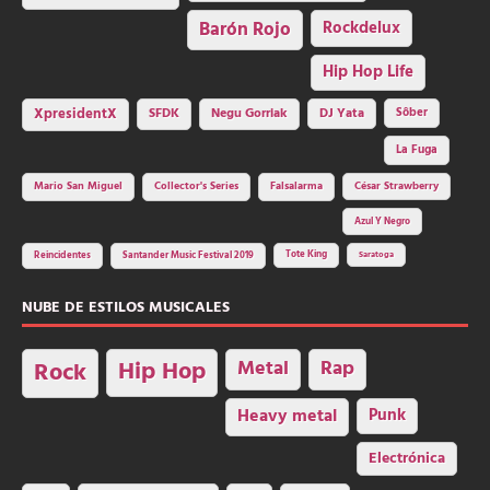
Barón Rojo
Rockdelux
Hip Hop Life
SFDK
Negu Gorriak
XpresidentX
DJ Yata
Sôber
La Fuga
Mario San Miguel
Collector's Series
Falsalarma
César Strawberry
Azul Y Negro
Tote King
Reincidentes
Santander Music Festival 2019
Saratoga
NUBE DE ESTILOS MUSICALES
Hip Hop
Metal
Rap
Rock
Heavy metal
Punk
Electrónica