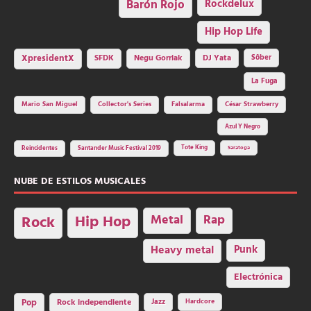
Barón Rojo
Rockdelux
Hip Hop Life
SFDK
Negu Gorriak
XpresidentX
DJ Yata
Sôber
La Fuga
Mario San Miguel
Collector's Series
Falsalarma
César Strawberry
Azul Y Negro
Tote King
Reincidentes
Santander Music Festival 2019
Saratoga
NUBE DE ESTILOS MUSICALES
Hip Hop
Metal
Rap
Rock
Heavy metal
Punk
Electrónica
Rock independiente
Jazz
Hardcore
Pop