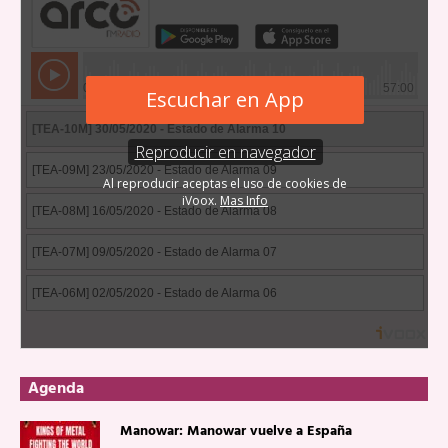
Agenda
Manowar: Manowar vuelve a España