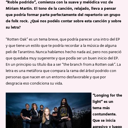
“Roble podrido”, comienza con la suave y melódica voz de
Miriam Martin. El tono de la canción, relajado, lleva a pensar
que podría formar parte perfectamente del repertorio un grupo
de folk rock. ¿Qué nos podéis contar sobre esta canción y sobre
su letra?
“Rotten Oak” es un tema breve, que podría parecer una intro del EP
y que tiene un estilo que te podría recordar a la música de alguna
peli de Tarantino. Nunca habíamos hecho nada así, pero nos pareció
que quedaba muy sugerente y que podía ser un buen inicio del EP.
En un principio su título iba a ser “the branch from a Rotten oak”. La
letra es una metáfora que compara la rama del árbol podrido con
personas que nacen en un entorno desfavorable y que por
desgracia eso condiciona su vida.
“Longing for the
light” es un
tema más
contundente.
Que se inicia
agresivo y luego