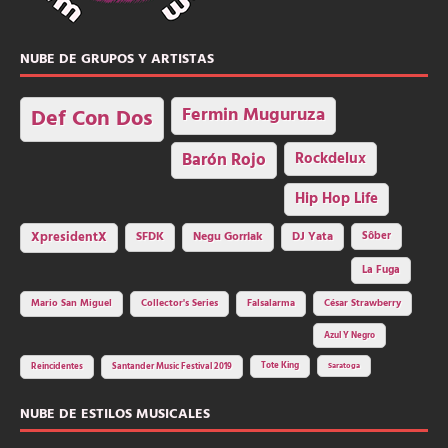
NUBE DE GRUPOS Y ARTISTAS
Fermin Muguruza
Def Con Dos
Barón Rojo
Rockdelux
Hip Hop Life
SFDK
Negu Gorriak
XpresidentX
DJ Yata
Sôber
La Fuga
Mario San Miguel
Collector's Series
Falsalarma
César Strawberry
Azul Y Negro
Tote King
Reincidentes
Santander Music Festival 2019
Saratoga
NUBE DE ESTILOS MUSICALES