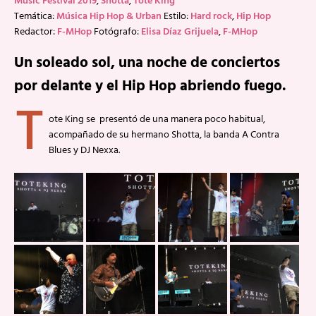
Music Festival 2019
,
Shotta
,
Tote King
Temática:
Música Hip Hop & Urban
Estilo:
Hard rock
,
Hip Hop
Redactor:
F-MHop
Fotógrafo:
Elisa Díaz Grijuela
,
F-MHop
Un soleado sol, una noche de conciertos
por delante y el Hip Hop abriendo fuego.
T
ote King se presentó de una manera poco habitual,
acompañado de su hermano Shotta, la banda A Contra
Blues y DJ Nexxa.