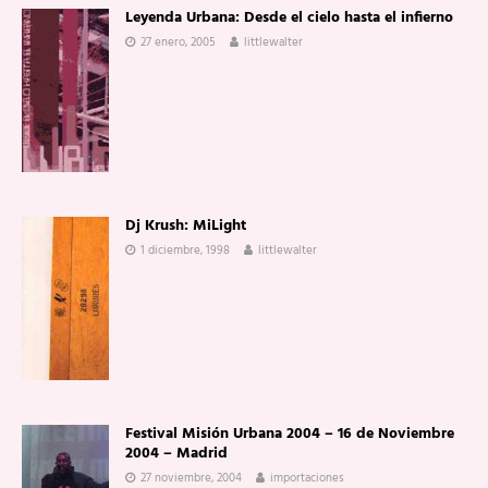
Leyenda Urbana: Desde el cielo hasta el infierno
27 enero, 2005
littlewalter
Dj Krush: MiLight
1 diciembre, 1998
littlewalter
Festival Misión Urbana 2004 – 16 de Noviembre
2004 – Madrid
27 noviembre, 2004
importaciones