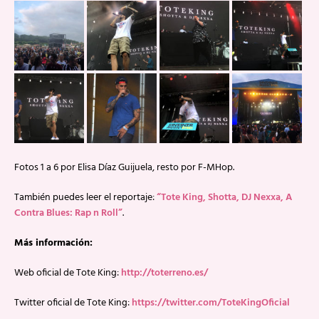
Fotos 1 a 6 por Elisa Díaz Guijuela, resto por F-MHop.
También puedes leer el reportaje:
“Tote King, Shotta, DJ Nexxa, A
Contra Blues: Rap n Roll”
.
Más información:
Web oficial de Tote King:
http://toterreno.es/
Twitter oficial de Tote King:
https://twitter.com/ToteKingOficial