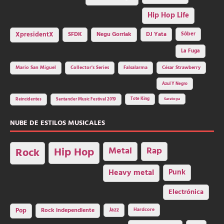
Hip Hop Life
SFDK
Negu Gorriak
XpresidentX
DJ Yata
Sôber
La Fuga
Mario San Miguel
Collector's Series
Falsalarma
César Strawberry
Azul Y Negro
Tote King
Reincidentes
Santander Music Festival 2019
Saratoga
NUBE DE ESTILOS MUSICALES
Hip Hop
Metal
Rap
Rock
Heavy metal
Punk
Electrónica
Rock independiente
Jazz
Hardcore
Pop