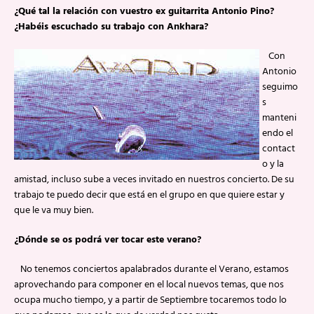
¿Qué tal la relación con vuestro ex guitarrita Antonio Pino?
¿Habéis escuchado su trabajo con Ankhara?
Con
Antonio
seguimo
s
manteni
endo el
contact
o y la
amistad, incluso sube a veces invitado en nuestros concierto. De su
trabajo te puedo decir que está en el grupo en que quiere estar y
que le va muy bien.
¿Dónde se os podrá ver tocar este verano?
No tenemos conciertos apalabrados durante el Verano, estamos
aprovechando para componer en el local nuevos temas, que nos
ocupa mucho tiempo, y a partir de Septiembre tocaremos todo lo