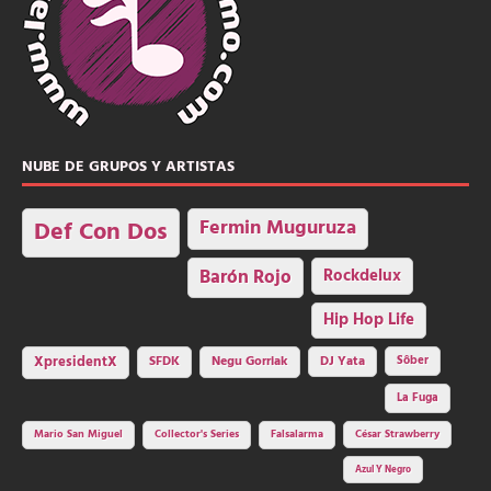
NUBE DE GRUPOS Y ARTISTAS
Fermin Muguruza
Def Con Dos
Barón Rojo
Rockdelux
Hip Hop Life
SFDK
Negu Gorriak
XpresidentX
DJ Yata
Sôber
La Fuga
Mario San Miguel
Collector's Series
Falsalarma
César Strawberry
Azul Y Negro