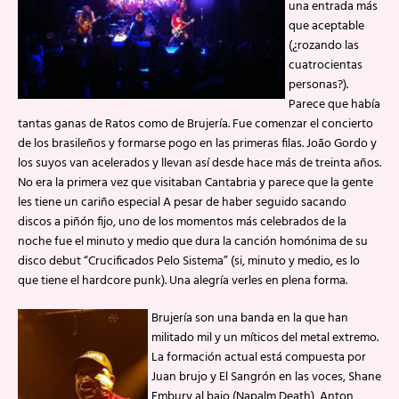
una entrada más
que aceptable
(¿rozando las
cuatrocientas
personas?).
Parece que había
tantas ganas de Ratos como de Brujería. Fue comenzar el concierto
de los brasileños y formarse pogo en las primeras filas. João Gordo y
los suyos van acelerados y llevan así desde hace más de treinta años.
No era la primera vez que visitaban Cantabria y parece que la gente
les tiene un cariño especial A pesar de haber seguido sacando
discos a piñón fijo, uno de los momentos más celebrados de la
noche fue el minuto y medio que dura la canción homónima de su
disco debut “Crucificados Pelo Sistema” (si, minuto y medio, es lo
que tiene el hardcore punk). Una alegría verles en plena forma.
Brujería son una banda en la que han
militado mil y un míticos del metal extremo.
La formación actual está compuesta por
Juan brujo y El Sangrón en las voces, Shane
Embury al bajo (Napalm Death), Anton