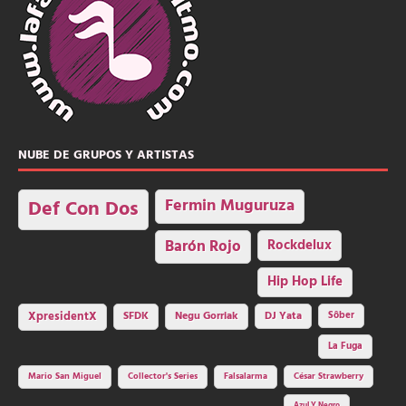
NUBE DE GRUPOS Y ARTISTAS
Fermin Muguruza
Def Con Dos
Barón Rojo
Rockdelux
Hip Hop Life
SFDK
Negu Gorriak
XpresidentX
DJ Yata
Sôber
La Fuga
Mario San Miguel
Collector's Series
Falsalarma
César Strawberry
Azul Y Negro