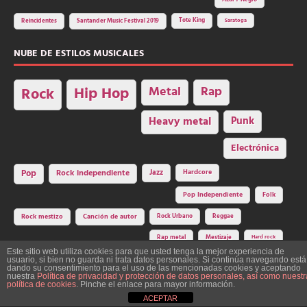
Tote King
Reincidentes
Santander Music Festival 2019
Saratoga
NUBE DE ESTILOS MUSICALES
Hip Hop
Metal
Rap
Rock
Heavy metal
Punk
Electrónica
Rock independiente
Jazz
Hardcore
Pop
Pop Independiente
Folk
Rock Urbano
Reggae
Rock mestizo
Canción de autor
Rap metal
Mestizaje
Hard rock
Este sitio web utiliza cookies para que usted tenga la mejor experiencia de
usuario, si bien no guarda ni trata datos personales. Si continúa navegando está
dando su consentimiento para el uso de las mencionadas cookies y aceptando
nuestra
Política de privacidad y protección de datos personales, así como nuestr
Construcción y diseño: La Factoría del Ritmo Art Studio. Edita: Asociación
política de cookies
. Pinche el enlace para mayor información.
Cultural Y Dale Ritmo!
ACEPTAR