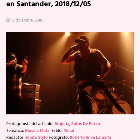
en Santander, 2018/12/05
16 diciembre, 2018
Protagonista del artículo:
Brujeria
,
Ratos De Porao
Temática:
Música Metal
Estilo:
Metal
Redactor:
Jobito Stylo
Fotógrafo:
Roberto Silva Lamalfa