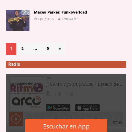
Maceo Parker: Funkoverload
1 julio, 1999
littlewalter
1
2
…
5
»
Radio