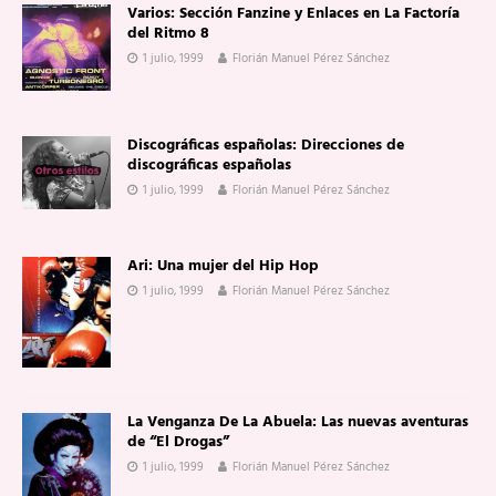
Varios: Sección Fanzine y Enlaces en La Factoría
del Ritmo 8
1 julio, 1999
Florián Manuel Pérez Sánchez
Discográficas españolas: Direcciones de
discográficas españolas
1 julio, 1999
Florián Manuel Pérez Sánchez
Ari: Una mujer del Hip Hop
1 julio, 1999
Florián Manuel Pérez Sánchez
La Venganza De La Abuela: Las nuevas aventuras
de “El Drogas”
1 julio, 1999
Florián Manuel Pérez Sánchez