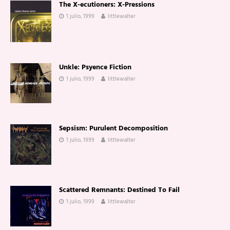
The X-ecutioners: X-Pressions
1 julio, 1999
littlewalter
Unkle: Psyence Fiction
1 julio, 1999
littlewalter
Sepsism: Purulent Decomposition
1 julio, 1999
littlewalter
Scattered Remnants: Destined To Fail
1 julio, 1999
littlewalter