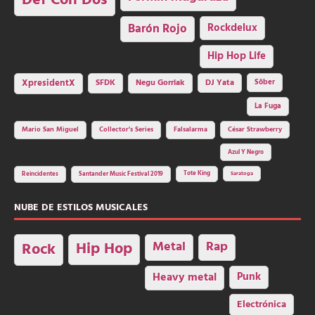
Def Con Dos
Barón Rojo
Rockdelux
Hip Hop Life
SFDK
Negu Gorriak
XpresidentX
DJ Yata
Sôber
La Fuga
Mario San Miguel
Collector's Series
Falsalarma
César Strawberry
Azul Y Negro
Tote King
Reincidentes
Santander Music Festival 2019
Saratoga
NUBE DE ESTILOS MUSICALES
Hip Hop
Metal
Rap
Rock
Heavy metal
Punk
Electrónica