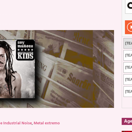
Rockeros certificados
ENTREVISTAS
dis: 2 de mayo de 2026 en Fuengirola
FOTOS
dis: Su ‘aullido’ retumbó ferozmente en Fuengirola.
REPORTAJES
s: La historia de Nintendo Vol. 2
PUBLICACIONES
Ag
e Industrial Noise
,
Metal extremo