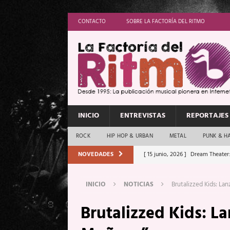
CONTACTO
SOBRE LA FACTORÍA DEL RITMO
INICIO
ENTREVISTAS
REPORTAJES
ROCK
HIP HOP & URBAN
METAL
PUNK & H
NOVEDADES
[ 15 junio, 2026 ]
Dream Theater:
Memory”
REPORTAJES
INICIO
NOTICIAS
Brutalizzed Kids: L
[ 11 junio, 2026 ]
Vamos Con Todo
Brutalizzed Kids: L
[ 1 junio, 2026 ]
Ave Exsilyum, l
[ 24 mayo, 2026 ]
Iron Maiden: 