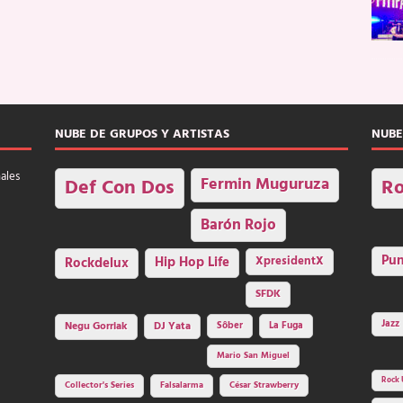
NUBE DE GRUPOS Y ARTISTAS
NUBE
nales
Fermin Muguruza
Def Con Dos
Ro
Barón Rojo
Pu
Rockdelux
Hip Hop Life
XpresidentX
SFDK
Jazz
Negu Gorriak
DJ Yata
Sôber
La Fuga
Mario San Miguel
Rock 
Collector's Series
Falsalarma
César Strawberry