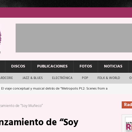
DISCOS
PUBLICACIONES
FOTOS
NOTICIAS
ARDCORE
JAZZ & BLUES
ELECTRÓNICA
POP
FOLK & WORLD
O
 El viaje conceptual y musical detrás de “Metropolis Pt.2: Scenes from a
Rad
anzamiento de “Soy Muñeco”
: El rock urbano sigue en buenas manos
ENTREVISTAS
anzamiento de “Soy
os que van a escucharte te saludan
ENTREVISTAS
Música y arte que forjaron un mito
REPORTAJES