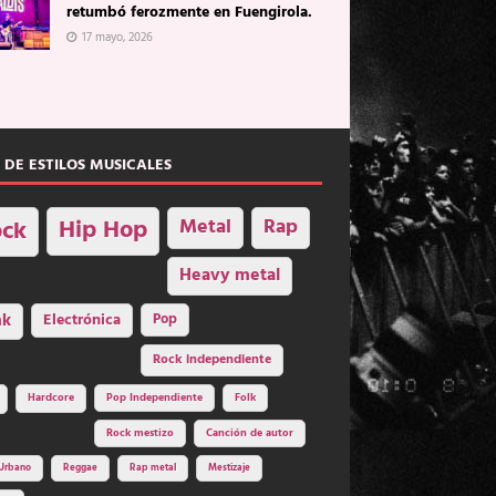
retumbó ferozmente en Fuengirola.
17 mayo, 2026
 DE ESTILOS MUSICALES
Hip Hop
Metal
Rap
ck
Heavy metal
nk
Electrónica
Pop
Rock independiente
Hardcore
Pop Independiente
Folk
Rock mestizo
Canción de autor
Urbano
Reggae
Rap metal
Mestizaje