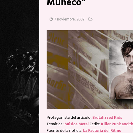
Muñeco”
[ 20 mayo, 2026 ]
XpresidentX: 
[ 17 mayo, 2026 ]
Fito & Fitipal
7 noviembre, 2009
[ 17 mayo, 2026 ]
Fito & Fitipal
[ 5 agosto, 2026 ]
Florent Gorge
Protagonista del artículo:
Brutalizzed Kids
Temática:
Música Metal
Estilo:
Killer Punk and th
Fuente de la noticia:
La Factoría del Ritmo