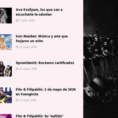
Ave Exsilyum, los que van a
escucharte te saludan
1 junio, 2026
Iron Maiden: Música y arte que
forjaron un mito
24 mayo, 2026
XpresidentX: Rockeros certificados
20 mayo, 2026
Fito & Fitipaldis: 2 de mayo de 2026
en Fuengirola
17 mayo, 2026
Fito & Fitipaldis: Su ‘aullido’