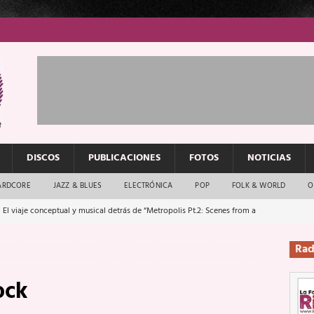
DISCOS
PUBLICACIONES
FOTOS
NOTICIAS
ARDCORE
JAZZ & BLUES
ELECTRÓNICA
POP
FOLK & WORLD
O
 El viaje conceptual y musical detrás de “Metropolis Pt.2: Scenes from a
Rad
: El rock urbano sigue en buenas manos
ENTREVISTAS
ock
os que van a escucharte te saludan
ENTREVISTAS
Música y arte que forjaron un mito
REPORTAJES