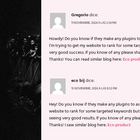
Gregorio
dice:
11 NOVIEMBRE, 2024 A LAS 2:34 PM
Howdy! Do you know if they make any plugins t
I’m trying to get my website to rank for some ta
very good success. If you know of any please sha
Thanks! You can read similar blog here:
Eco prod
eco bij
dice:
13 NOVIEMBRE, 2024 A LAS 8:32 PM
Hey! Do you know if they make any plugins to ass
website to rank for some targeted keywords but 
seeing very good results. If you know of any plea
Thanks! I saw similar blog here:
Eco product