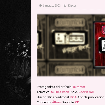
[ 20 mayo, 2026 ]
XpresidentX: 
6 marzo, 2003
Discos
[ 17 mayo, 2026 ]
Fito & Fitipal
[ 17 mayo, 2026 ]
Fito & Fitipal
[ 5 agosto, 2026 ]
Florent Gorge
Protagonista del artículo:
Bummer
Temática:
Música Rock
Estilo:
Rock n roll
Discográfica o editorial:
BOA
Año de publicación
Concepto:
Álbum
Soporte:
CD