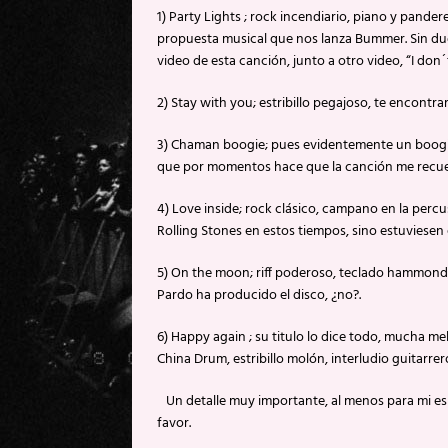
1) Party Lights ; rock incendiario, piano y pandere
propuesta musical que nos lanza Bummer. Sin duda
video de esta canción, junto a otro video, “I don
2) Stay with you; estribillo pegajoso, te encontr
3) Chaman boogie; pues evidentemente un boogie 
que por momentos hace que la canción me recuer
4) Love inside; rock clásico, campano en la percus
Rolling Stones en estos tiempos, sino estuviese
5) On the moon; riff poderoso, teclado hammond, 
Pardo ha producido el disco, ¿no?.
6) Happy again ; su titulo lo dice todo, mucha 
China Drum, estribillo molón, interludio guitar
Un detalle muy importante, al menos para mi es 
favor.