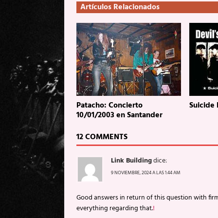
Artículos Relacionados
Patacho: Concierto
Suicide 
10/01/2003 en Santander
12 COMMENTS
Link Building
dice:
9 NOVIEMBRE, 2024 A LAS 1:44 AM
Good answers in return of this question with fir
everything regarding that.
!