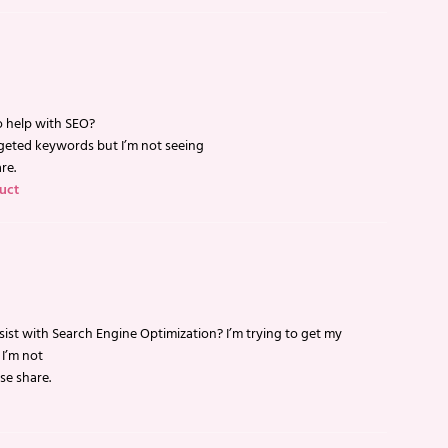
o help with SEO?
rgeted keywords but I’m not seeing
re.
uct
ist with Search Engine Optimization? I’m trying to get my
I’m not
se share.