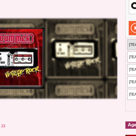
Rockeros certificados
ENTREVISTAS
dis: 2 de mayo de 2026 en Fuengirola
FOTOS
dis: Su ‘aullido’ retumbó ferozmente en Fuengirola.
REPORTAJES
s: La historia de Nintendo Vol. 2
PUBLICACIONES
Ag
:
22