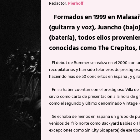
Redactor:
Pierhoff
Formados en 1999 en Malasañ
(guitarra y voz), Juancho (bajo)
(batería), todos ellos proveni
conocidas como The Crepitos, 
El debut de Bummer se realiza en el 2000 con 
recopilatorios y han sido teloneros de prestig
haciendo mas de 50 conciertos en España , y gira
En su haber cuentan con el prestigioso Villa de 
sirvió como carta de presentación a la hora de 
como el segundo y último denominado Vintage 
Se echaba de menos en España un grupo de puro r
venidos del frío norte como Backyard Babies o Th
excepciones como Sin City Six aparte) de ese tip