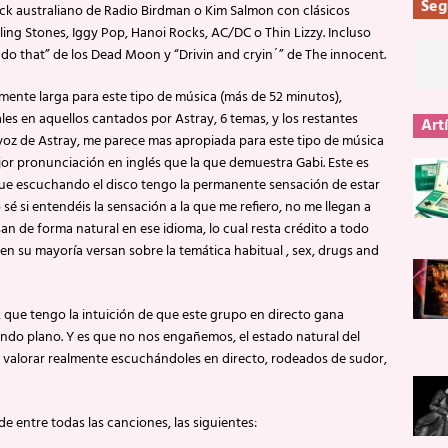
Seg
k australiano de Radio Birdman o Kim Salmon con clásicos
ing Stones, Iggy Pop, Hanoi Rocks, AC/DC o Thin Lizzy. Incluso
 do that” de los Dead Moon y “Drivin and cryin´” de The innocent.
ente larga para este tipo de música (más de 52 minutos),
ales en aquellos cantados por Astray, 6 temas, y los restantes
Art
voz de Astray, me parece mas apropiada para este tipo de música
jor pronunciación en inglés que la que demuestra Gabi. Este es
ue escuchando el disco tengo la permanente sensación de estar
é si entendéis la sensación a la que me refiero, no me llegan a
de forma natural en ese idioma, lo cual resta crédito a todo
e en su mayoría versan sobre la temática habitual , sex, drugs and
ue tengo la intuición de que este grupo en directo gana
ndo plano. Y es que no nos engañemos, el estado natural del
 valorar realmente escuchándoles en directo, rodeados de sudor,
 entre todas las canciones, las siguientes: