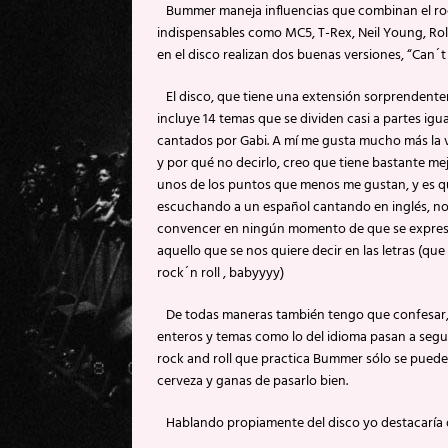
Bummer maneja influencias que combinan el roc
indispensables como MC5, T-Rex, Neil Young, Roll
en el disco realizan dos buenas versiones, “Can´t
El disco, que tiene una extensión sorprendentem
incluye 14 temas que se dividen casi a partes igu
cantados por Gabi. A mí me gusta mucho más la 
y por qué no decirlo, creo que tiene bastante me
unos de los puntos que menos me gustan, y es q
escuchando a un español cantando en inglés, no s
convencer en ningún momento de que se expresan 
aquello que se nos quiere decir en las letras (qu
rock´n roll , babyyyy)
De todas maneras también tengo que confesar, q
enteros y temas como lo del idioma pasan a segu
rock and roll que practica Bummer sólo se puede
cerveza y ganas de pasarlo bien.
Hablando propiamente del disco yo destacaría de