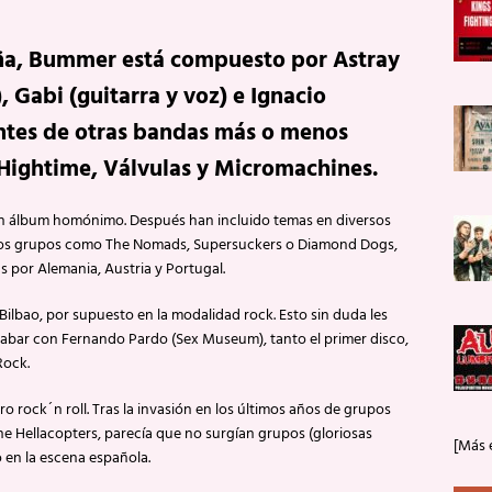
a, Bummer está compuesto por Astray
, Gabi (guitarra y voz) e Ignacio
entes de otras bandas más o menos
Hightime, Válvulas y Micromachines.
un álbum homónimo. Después han incluido temas en diversos
iosos grupos como The Nomads, Supersuckers o Diamond Dogs,
s por Alemania, Austria y Portugal.
Bilbao, por supuesto en la modalidad rock. Esto sin duda les
grabar con Fernando Pardo (Sex Museum), tanto el primer disco,
Rock.
ock´n roll. Tras la invasión en los últimos años de grupos
e Hellacopters, parecía que no surgían grupos (gloriosas
[Más 
o en la escena española.