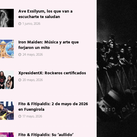
Ave Exsilyum, los que van a
escucharte te saludan
1 junio, 2026
Iron Maiden: Música y arte que
forjaron un mito
24 mayo, 2026
XpresidentX: Rockeros certificados
20 mayo, 2026
Fito & Fitipaldis: 2 de mayo de 2026
en Fuengirola
17 mayo, 2026
Fito & Fitipaldis: Su ‘aullido’