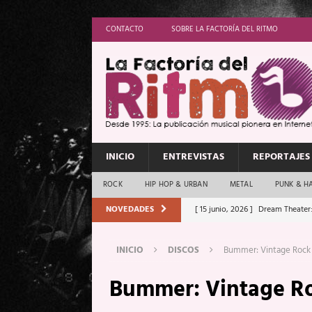
CONTACTO
SOBRE LA FACTORÍA DEL RITMO
INICIO
ENTREVISTAS
REPORTAJES
ROCK
HIP HOP & URBAN
METAL
PUNK & H
NOVEDADES
[ 15 junio, 2026 ]
Dream Theater:
Memory”
REPORTAJES
INICIO
DISCOS
Bummer: Vintage Rock
[ 11 junio, 2026 ]
Vamos Con Todo
Bummer: Vintage R
[ 1 junio, 2026 ]
Ave Exsilyum, l
[ 24 mayo, 2026 ]
Iron Maiden: 