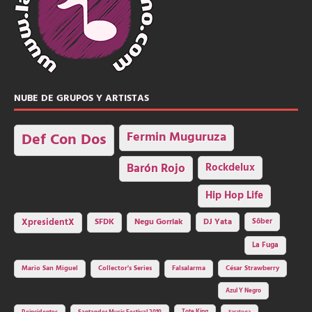
NUBE DE GRUPOS Y ARTISTAS
Fermin Muguruza
Def Con Dos
Barón Rojo
Rockdelux
Hip Hop Life
SFDK
Negu Gorriak
XpresidentX
DJ Yata
Sôber
La Fuga
Mario San Miguel
Collector's Series
Falsalarma
César Strawberry
Azul Y Negro