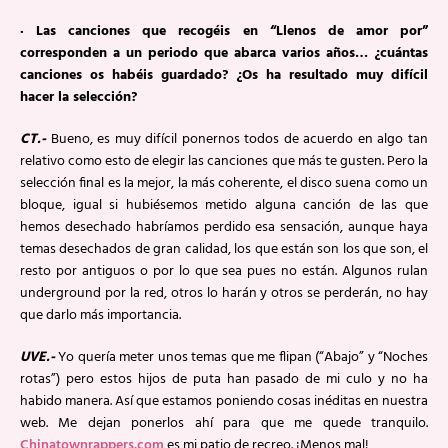
· Las canciones que recogéis en “Llenos de amor por”
corresponden a un periodo que abarca varios años… ¿cuántas
canciones os habéis guardado? ¿Os ha resultado muy difícil
hacer la selección?
CT.-
Bueno, es muy difícil ponernos todos de acuerdo en algo tan
relativo como esto de elegir las canciones que más te gusten. Pero la
selección final es la mejor, la más coherente, el disco suena como un
bloque, igual si hubiésemos metido alguna canción de las que
hemos desechado habríamos perdido esa sensación, aunque haya
temas desechados de gran calidad, los que están son los que son, el
resto por antiguos o por lo que sea pues no están. Algunos rulan
underground por la red, otros lo harán y otros se perderán, no hay
que darlo más importancia.
U
VE.-
Yo quería meter unos temas que me flipan (“Abajo” y “Noches
rotas”) pero estos hijos de puta han pasado de mi culo y no ha
habido manera. Así que estamos poniendo cosas inéditas en nuestra
web. Me dejan ponerlos ahí para que me quede tranquilo.
Chinatownrappers.com
es mi patio de recreo. ¡Menos mal!