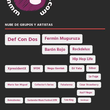
NUBE DE GRUPOS Y ARTISTAS
Fermin Muguruza
Def Con Dos
Barón Rojo
Rockdelux
Hip Hop Life
SFDK
Negu Gorriak
XpresidentX
DJ Yata
Sôber
La Fuga
Mario San Miguel
Collector's Series
Falsalarma
César Strawberry
Azul Y Negro
Tote King
Reincidentes
Santander Music Festival 2019
Saratoga