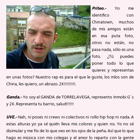
Priteo.-
Yo me
identifico con
Chinatown, muchos
de mis amigos están
en esa puta foto,
otros no están, no
pasa nada, sólo es una
foto. ¿Tú puedes
poner todo lo que
quieres y representas
en unas fotos? Nuestro rap es para el que le guste, los míos son de
China, les quiero, un abrazo. 2X!!!!!!!!!.
Ganda.-
Yo soy el GANDA de TORRELAVEGA, represento Inmobi G´s
y 2X. Representa tu barrio, salud!!!!!!
UVE.-
Nah, ni poses ni crews ni colectivos ni rollo hip hop ni nada. A
estas alturas yo ya sé quién lleva mis colores y quien no. Yo no sé
disimular y me fío de lo que veo en los ojos de la peña. Así que lo que
hago es música con mis colegas y el amor lo reparto con la gente