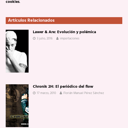
cookies
.
Artículos Relacionados
Lawer & Are: Evolución y polémica
3 julio, 2016
importaciones
Chronik 2H: El periódico del flow
17 marzo, 2010
Florián Manuel Pérez Sánchez