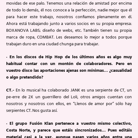
movidas de ese palo. Tenemos una relación de amistad por encima
de todo lo demás, él nos conoce a la perfección, nadie mejor que él
para hacer este trabajo, nosotros confiamos plenamente en él.
Ahora está trabajando junto a varios socios en su propia empresa:
BOXANOVA LABS; diseño de webs, etc. También tienen su propia
marca de ropa, COMBAT. Les deseamos lo mejor a todos porque
trabajan duro en una ciudad chunga para trabajar.
· En los discos de Hip Hop de los últimos años es algo muy
habitual contar con un montón de colaboradores. Pero en
vuestro disco las aportaciones ajenas son mínimas… ¿casualidad
o algo pretendido?
CT.-
En lo musical ha colaborado JANK es una serpiente de CT, un
pe-erre de 2X un guerrillero del Loli, otros amigos cuentan con
nosotros y nosotros con ellos, en “Llenos de amor por” sólo hay
serpientes CT. Nos gusta así.
· El grupo Fusión Klan pertenece a vuestro mismo colectivo,
Costa Norte, y parece que estáis sincronizados… Pues editáis
material casi a la vez, aunque pasen varios años entre una