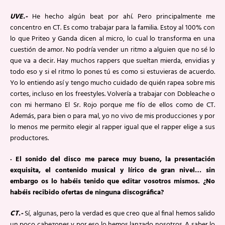
UVE.-
He hecho algún beat por ahí. Pero principalmente me
concentro en CT. Es como trabajar para la familia. Estoy al 100% con
lo que Priteo y Ganda dicen al micro, lo cual lo transforma en una
cuestión de amor. No podría vender un ritmo a alguien que no sé lo
que va a decir. Hay muchos rappers que sueltan mierda, envidias y
todo eso y si el ritmo lo pones tú es como si estuvieras de acuerdo.
Yo lo entiendo así y tengo mucho cuidado de quién rapea sobre mis
cortes, incluso en los freestyles. Volvería a trabajar con Dobleache o
con mi hermano El Sr. Rojo porque me fío de ellos como de CT.
Además, para bien o para mal, yo no vivo de mis producciones y por
lo menos me permito elegir al rapper igual que el rapper elige a sus
productores.
· El sonido del disco me parece muy bueno, la presentación
exquisita, el contenido musical y lírico de gran nivel… sin
embargo os lo habéis tenido que editar vosotros mismos. ¿No
habéis recibido ofertas de ninguna discográfica?
CT.-
Sí, algunas, pero la verdad es que creo que al final hemos salido
un poco cabezones y por eso lo hemos lanzado nosotros. A saber lo