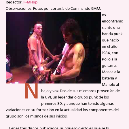
Redactor:
F-MHop
Observaciones: Fotos por cortesía de Commando 9MM.
os
encontramo
s ante una
banda punk
que nació
en el año
1984, con
Pollo a la
guitarra,
Mosca a la
N
batería y
Manolo al
bajo y voz. Dos de sus miembros provenían de
la UVI, un legendario grupo punk de los
primeros 80, y aunque han tenido algunas
variaciones en su formación en la actualidad los componentes del
grupo son los mismos de sus inicios.
Tienes tres discos publicados, aunque lo cierto es que se lo