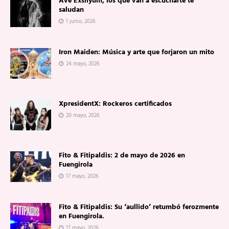
Ave Exsilyum, los que van a escucharte te
saludan
1 junio, 2026
Iron Maiden: Música y arte que forjaron un mito
24 mayo, 2026
XpresidentX: Rockeros certificados
20 mayo, 2026
Fito & Fitipaldis: 2 de mayo de 2026 en
Fuengirola
17 mayo, 2026
Fito & Fitipaldis: Su ‘aullido’ retumbó ferozmente
en Fuengirola.
17 mayo, 2026