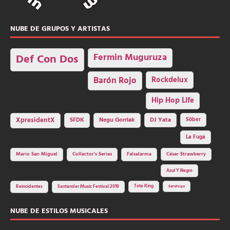
NUBE DE GRUPOS Y ARTISTAS
Fermin Muguruza
Def Con Dos
Barón Rojo
Rockdelux
Hip Hop Life
SFDK
Negu Gorriak
XpresidentX
DJ Yata
Sôber
La Fuga
Mario San Miguel
Collector's Series
Falsalarma
César Strawberry
Azul Y Negro
Tote King
Reincidentes
Santander Music Festival 2019
Saratoga
NUBE DE ESTILOS MUSICALES