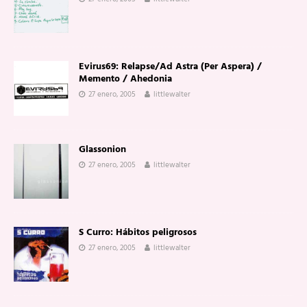
Evirus69: Relapse/Ad Astra (Per Aspera) /
Memento / Ahedonia
27 enero, 2005
littlewalter
Glassonion
27 enero, 2005
littlewalter
S Curro: Hábitos peligrosos
27 enero, 2005
littlewalter