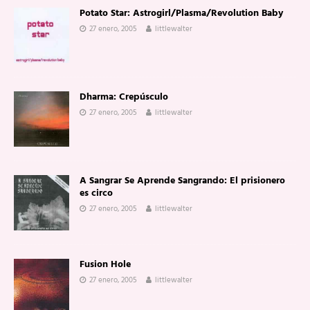
Potato Star: Astrogirl/Plasma/Revolution Baby
27 enero, 2005
littlewalter
Dharma: Crepúsculo
27 enero, 2005
littlewalter
A Sangrar Se Aprende Sangrando: El prisionero
es circo
27 enero, 2005
littlewalter
Fusion Hole
27 enero, 2005
littlewalter