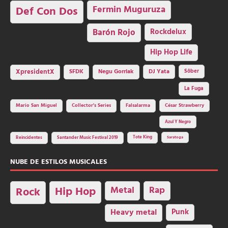
Fermin Muguruza
Def Con Dos
Barón Rojo
Rockdelux
Hip Hop Life
SFDK
Negu Gorriak
XpresidentX
DJ Yata
Sôber
La Fuga
Mario San Miguel
Collector's Series
Falsalarma
César Strawberry
Azul Y Negro
Tote King
Reincidentes
Santander Music Festival 2019
Saratoga
NUBE DE ESTILOS MUSICALES
Hip Hop
Metal
Rap
Rock
Heavy metal
Punk