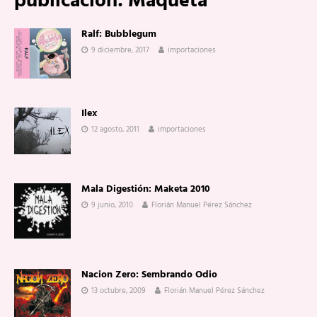
publicación:
Maqueta
Ralf: Bubblegum
9 diciembre, 2017
importaciones
Ilex
12 agosto, 2011
importaciones
Mala Digestión: Maketa 2010
9 junio, 2010
Florián Manuel Pérez Sánchez
Nacion Zero: Sembrando Odio
13 octubre, 2009
Florián Manuel Pérez Sánchez