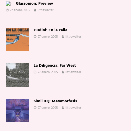
Glassonion: Preview
27 enero, 2005
littlewalter
Gudini: En la calle
27 enero, 2005
littlewalter
La Diligencia: Far West
27 enero, 2005
littlewalter
Simil XQ: Metamorfosis
27 enero, 2005
littlewalter