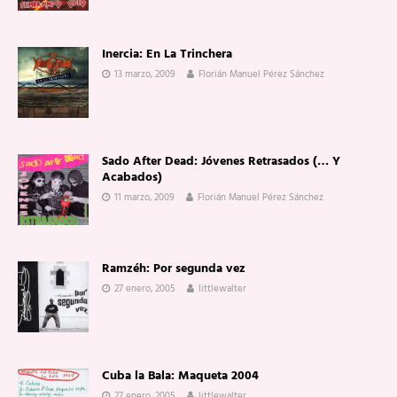
Inercia: En La Trinchera
13 marzo, 2009
Florián Manuel Pérez Sánchez
Sado After Dead: Jóvenes Retrasados (… Y
Acabados)
11 marzo, 2009
Florián Manuel Pérez Sánchez
Ramzéh: Por segunda vez
27 enero, 2005
littlewalter
Cuba la Bala: Maqueta 2004
27 enero, 2005
littlewalter