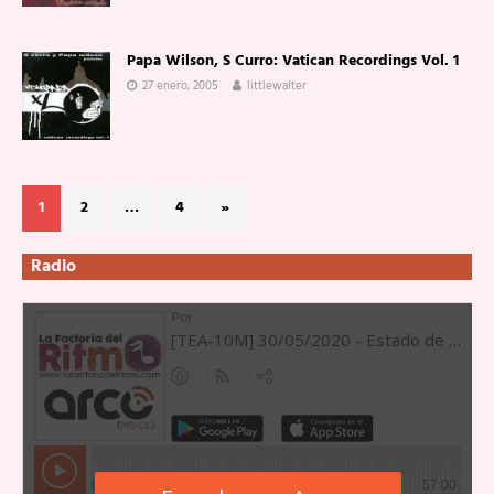
Papa Wilson, S Curro: Vatican Recordings Vol. 1
27 enero, 2005
littlewalter
1
2
…
4
»
Radio