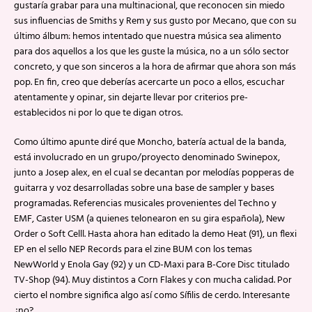
gustaría grabar para una multinacional, que reconocen sin miedo
sus influencias de Smiths y Rem y sus gusto por Mecano, que con su
último álbum: hemos intentado que nuestra música sea alimento
para dos aquellos a los que les guste la música, no a un sólo sector
concreto, y que son sinceros a la hora de afirmar que ahora son más
pop. En fin, creo que deberías acercarte un poco a ellos, escuchar
atentamente y opinar, sin dejarte llevar por criterios pre-
establecidos ni por lo que te digan otros.
Como último apunte diré que Moncho, batería actual de la banda,
está involucrado en un grupo/proyecto denominado Swinepox,
junto a Josep alex, en el cual se decantan por melodías popperas de
guitarra y voz desarrolladas sobre una base de sampler y bases
programadas. Referencias musicales provenientes del Techno y
EMF, Caster USM (a quienes telonearon en su gira española), New
Order o Soft Celll. Hasta ahora han editado la demo Heat (91), un flexi
EP en el sello NEP Records para el zine BUM con los temas
NewWorld y Enola Gay (92) y un CD-Maxi para B-Core Disc titulado
TV-Shop (94). Muy distintos a Corn Flakes y con mucha calidad. Por
cierto el nombre significa algo así como Sífilis de cerdo. Interesante
¿no?.