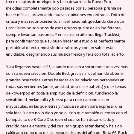
trece minutos de inteligente y bien desarrollado PowerPop,
melodías completamente pop pasadas por su personal prisma de
hacer música, provocando nuevas opiniones encontradas. Exito de
crítica y más reconocimiento a nivel nacional, quedando claro que
CornFlakes no son unos de esos grupos que te dejan indiferente,
siempre levantan pasiones. Y en el mismo año nos llega Tracklist,
para confirmarnos que su buen hacer en estudio es perfectamente
portable al directo, mostrándose sólidos y con un saber estar
envidiable, desgranando sus música fresca y feliz con total acierto.
Y así llegamos hasta el 95, cuando nos van a sorprender una vez más
con su nueva creación, Double Bed, gracias al cual han de obtener
grandes resultados. Letras basadas en las relaciones personales en
todas sus vertientes (amor, amistad, deseo sexual, etc.) y diez temas
de Powerpop en toda la amplitud de la definición, fundiendo la
sensibilidad, melancolía y fuerza para crear canciones con
mayúsculas, en las que letras y música se unen para expresar una
sola idea. Y esto no lo digo yo solo, sino que también cuentan con el
beneplácito de B-Core Disc (con el cual se han desarrollado y
crecido paralelamente, y del cual son grupo estandarte) y ha sido
calificado como uno de los mejores discos del año por Ruta 66, Rock