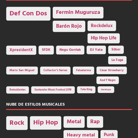
Fermin Muguruza
Def Con Dos
Barón Rojo
Rockdelux
Hip Hop Life
SFDK
Negu Gorriak
XpresidentX
DJ Yata
Sôber
La Fuga
Mario San Miguel
Collector's Series
Falsalarma
César Strawberry
Azul Y Negro
Tote King
Reincidentes
Santander Music Festival 2019
Saratoga
NUBE DE ESTILOS MUSICALES
Hip Hop
Metal
Rap
Rock
Heavy metal
Punk