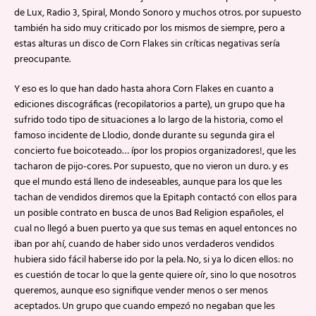
de Lux, Radio 3, Spiral, Mondo Sonoro y muchos otros. por supuesto
también ha sido muy criticado por los mismos de siempre, pero a
estas alturas un disco de Corn Flakes sin críticas negativas sería
preocupante.
Y eso es lo que han dado hasta ahora Corn Flakes en cuanto a
ediciones discográficas (recopilatorios a parte), un grupo que ha
sufrido todo tipo de situaciones a lo largo de la historia, como el
famoso incidente de Llodio, donde durante su segunda gira el
concierto fue boicoteado… ípor los propios organizadores!, que les
tacharon de pijo-cores. Por supuesto, que no vieron un duro. y es
que el mundo está lleno de indeseables, aunque para los que les
tachan de vendidos diremos que la Epitaph contactó con ellos para
un posible contrato en busca de unos Bad Religion españoles, el
cual no llegó a buen puerto ya que sus temas en aquel entonces no
iban por ahí, cuando de haber sido unos verdaderos vendidos
hubiera sido fácil haberse ido por la pela. No, si ya lo dicen ellos: no
es cuestión de tocar lo que la gente quiere oír, sino lo que nosotros
queremos, aunque eso signifique vender menos o ser menos
aceptados. Un grupo que cuando empezó no negaban que les