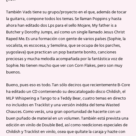
También Vads tiene su grupo/proyecto en el que, además de tocar
la guitarra, compone todos los temas. Se llaman Poppins y hasta
ahora han editado dos Lps para el sello Mojare, My father is a
Butcher y Dorothy Jumps, así como un single llamado Jesus Christ
Raped Me. Es una formación con gente de varios países (Sophie, la
vocalista, es escocesa, y Semolina, que se ocupa de los parches,
yugoslava) que practican un pop bastante bonito, canciones
preciosas y mucha melodía acompañada por la fantástica voz de
Sophie. No tienen mucho que ver con Corn Flakes, pero son muy
buenos.
Bueno, pues eso es todo. Tan sólo deciros que recientemente B-Core
ha editado un CD conteniendo su descatalogado disco Childish, el
MLP Whispering a Tango to a Teddy Bear, cuatro temas en directo
no incluidos en Tracklist y una versión inédita del tema Wasted
Chauces. Como verás, una gran oportunidad de hacerte con un
buen puñado de material en un volumen. También está prevista una
edición en vinilo de Double Bed, así como reediciones especiales de
Childish y Tracklist en vinilo, osea que quítate la caraja y hazte con