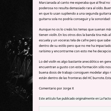
Marcianada al canto me esperaba que al final no 
poderosa no resulta demasiado rara al oído. Bue
en que lo usan supliendo a una segunda guitarra n
guitarra sola no podría conseguir y la sonoridad 
Aunque no os lo creáis los temas que suenan más
tienen violín. En los otros dos la banda tira más
escuela y un voceras tela de cafre pero que sab
dentro de su estilo pero que no me ha impactado 
rarísimo y encontrarme con esto me he decepci
Lo del violín es algo bastante anecdótico en gene
encuentran a gusto con esta formación sólo nos
buena dosis de trabajo consiguen modelar algo r
están dentro de las fronteras del HC burrote. Es
Comentario por Jorge X
Este artículo fue publicado originalmente en La Facto