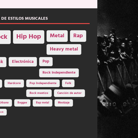
 DE ESTILOS MUSICALES
Hip Hop
Metal
Rap
ck
Heavy metal
nk
Electrónica
Pop
Rock independiente
Hardcore
Pop Independiente
Folk
Rock mestizo
Canción de autor
Urbano
Reggae
Rap metal
Mestizaje
ock