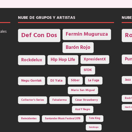
NUBE DE GRUPOS Y ARTISTAS
NUBE
nales
Fermin Muguruza
Def Con Dos
Ro
Barón Rojo
Pu
Rockdelux
Hip Hop Life
XpresidentX
SFDK
Jazz
Negu Gorriak
DJ Yata
Sôber
La Fuga
Mario San Miguel
Rock 
Collector's Series
Falsalarma
César Strawberry
Hard r
Azul Y Negro
Tote King
Reincidentes
Santander Music Festival 2019
Saratoga