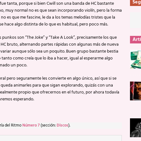
Seg
fue tanta, porque si bien Cwill son una banda de HC bastante
no, muy normal no es que sean incorporando violín, pero la forma
o es que me fascine, le da a los temas melodías tristes que la
se hace algo distinta de lo que es habitual, pero poco más.
 punkos son “The Joke” y “Take A Look”, precisamente los que
Art
 al HC bruto, alternando partes rápidas con algunas más de nueva
e variar aunque sólo sea un poquito. Buen grupo bastante bestia
tanto como creía que lo iba a hacer, igual al esperarme algo
onado un poco.
ral pero seguramente les convierte en algo único, así que si se
 queda animarles para que sigan explorando, quizás con una
ealmente propio que ofrecernos en el futuro, por ahora todavía
taremos esperando.
ría del Ritmo
Número 7
(sección:
Discos
).