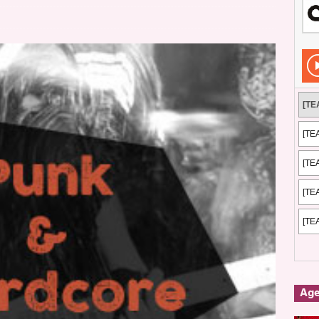
Rockeros certificados
ENTREVISTAS
dis: 2 de mayo de 2026 en Fuengirola
FOTOS
dis: Su ‘aullido’ retumbó ferozmente en Fuengirola.
REPORTAJES
s: La historia de Nintendo Vol. 2
PUBLICACIONES
Ag