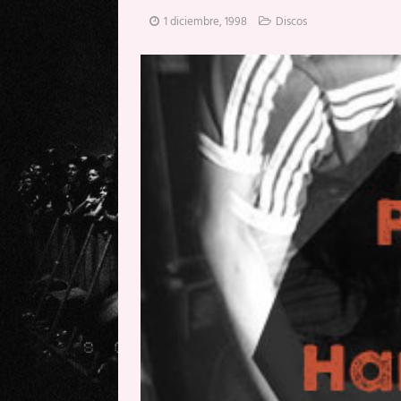
[ 20 mayo, 2026 ]
XpresidentX: 
1 diciembre, 1998
Discos
[ 17 mayo, 2026 ]
Fito & Fitipal
[ 17 mayo, 2026 ]
Fito & Fitipal
[ 5 agosto, 2026 ]
Florent Gorge