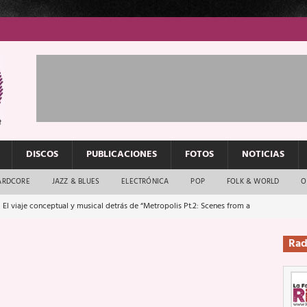
DISCOS
PUBLICACIONES
FOTOS
NOTICIAS
ARDCORE
JAZZ & BLUES
ELECTRÓNICA
POP
FOLK & WORLD
O
 El viaje conceptual y musical detrás de “Metropolis Pt.2: Scenes from a
Rad
: El rock urbano sigue en buenas manos
ENTREVISTAS
os que van a escucharte te saludan
ENTREVISTAS
Música y arte que forjaron un mito
REPORTAJES