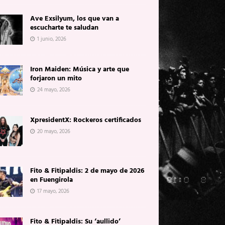
Ave Exsilyum, los que van a
escucharte te saludan
1 junio, 2026
Iron Maiden: Música y arte que
forjaron un mito
24 mayo, 2026
XpresidentX: Rockeros certificados
20 mayo, 2026
Fito & Fitipaldis: 2 de mayo de 2026
en Fuengirola
17 mayo, 2026
Fito & Fitipaldis: Su ‘aullido’