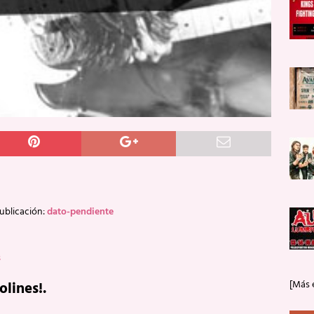
ublicación:
dato-pendiente
s
[Más 
lines!.