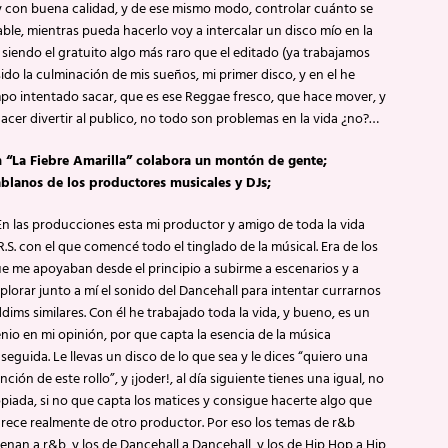
 y con buena calidad, y de ese mismo modo, controlar cuánto se
ble, mientras pueda hacerlo voy a intercalar un disco mío en la
e siendo el gratuito algo más raro que el editado (ya trabajamos
sido la culminación de mis sueños, mi primer disco, y en el he
mpo intentado sacar, que es ese Reggae fresco, que hace mover, y
acer divertir al publico, no todo son problemas en la vida ¿no?…
 “La Fiebre Amarilla” colabora un montón de gente;
blanos de los productores musicales y DJs;
 las producciones esta mi productor y amigo de toda la vida
R.S. con el que comencé todo el tinglado de la músical. Era de los
e me apoyaban desde el principio a subirme a escenarios y a
plorar junto a mí el sonido del Dancehall para intentar currarnos
ddims similares. Con él he trabajado toda la vida, y bueno, es un
nio en mi opinión, por que capta la esencia de la música
seguida. Le llevas un disco de lo que sea y le dices “quiero una
nción de este rollo”, y ¡joder!, al día siguiente tienes una igual, no
piada, si no que capta los matices y consigue hacerte algo que
rece realmente de otro productor. Por eso los temas de r&b
enan a r&b, y los de Dancehall a Dancehall, y los de Hip Hop a Hip