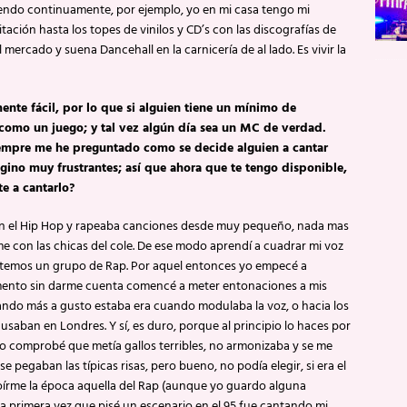
iendo continuamente, por ejemplo, yo en mi casa tengo mi
tación hasta los topes de vinilos y CD’s con las discografías de
l mercado y suena Dancehall en la carnicería de al lado. Es vivir la
mente fácil, por lo que si alguien tiene un mínimo de
 como un juego; y tal vez algún día sea un MC de verdad.
siempre me he preguntado como se decide alguien a cantar
gino muy frustrantes; así que ahora que te tengo disponible,
e a cantarlo?
con el Hip Hop y rapeaba canciones desde muy pequeño, nada mas
e con las chicas del cole. De ese modo aprendí a cuadrar mi voz
ontemos un grupo de Rap. Por aquel entonces yo empecé a
mento sin darme cuenta comencé a meter entonaciones a mis
uando más a gusto estaba era cuando modulaba la voz, o hacia los
 usaban en Londres. Y sí, es duro, porque al principio lo haces por
o comprobé que metía gallos terribles, no armonizaba y se me
e pegaban las típicas risas, pero bueno, no podía elegir, si era el
írme la época aquella del Rap (aunque yo guardo alguna
 primera vez que pisé un escenario en el 95 fue cantando mi