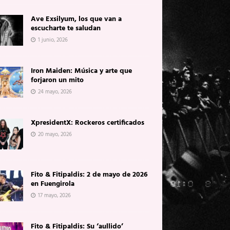
Ave Exsilyum, los que van a
escucharte te saludan
1 junio, 2026
Iron Maiden: Música y arte que
forjaron un mito
24 mayo, 2026
XpresidentX: Rockeros certificados
20 mayo, 2026
Fito & Fitipaldis: 2 de mayo de 2026
en Fuengirola
17 mayo, 2026
Fito & Fitipaldis: Su ‘aullido’