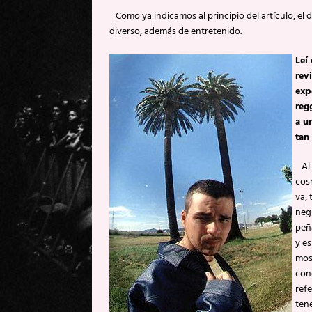
Como ya indicamos al principio del artículo, el d
diverso, además de entretenido.
Leí
rev
exp
reg
a u
tan
Al 
cos
va, 
negr
peña
y e
mos
con
refe
ten