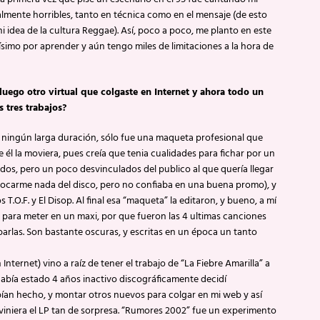
mente horribles, tanto en técnica como en el mensaje (de esto
ni idea de la cultura Reggae). Así, poco a poco, me planto en este
mo por aprender y aún tengo miles de limitaciones a la hora de
luego otro virtual que colgaste en Internet y ahora todo un
s tres trabajos?
e ningún larga duración, sólo fue una maqueta profesional que
 él la moviera, pues creía que tenia cualidades para fichar por un
sados, pero un poco desvinculados del publico al que quería llegar
 tocarme nada del disco, pero no confiaba en una buena promo), y
.O.F. y El Disop. Al final esa “maqueta” la editaron, y bueno, a mí
ra meter en un maxi, por que fueron las 4 ultimas canciones
abarlas. Son bastante oscuras, y escritas en un época un tanto
ternet) vino a raíz de tener el trabajo de “La Fiebre Amarilla” a
había estado 4 años inactivo discográficamente decidí
ían hecho, y montar otros nuevos para colgar en mi web y así
iniera el LP tan de sorpresa. “Rumores 2002” fue un experimento