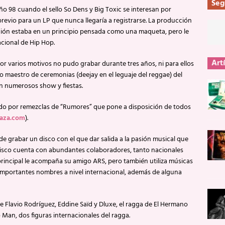
Seg
o 98 cuando el sello So Dens y Big Toxic se interesan por
previo para un LP que nunca llegaría a registrarse. La producción
bación estaba en un principio pensada como una maqueta, pero le
acional de Hip Hop.
Art
or varios motivos no pudo grabar durante tres años, ni para ellos
o maestro de ceremonias (deejay en el leguaje del reggae) del
n numerosos show y fiestas.
ado por remezclas de “Rumores” que pone a disposición de todos
aza.com
).
e grabar un disco con el que dar salida a la pasión musical que
disco cuenta con abundantes colaboradores, tanto nacionales
rincipal le acompaña su amigo ARS, pero también utiliza músicas
 importantes nombres a nivel internacional, además de alguna
de Flavio Rodríguez, Eddine Saïd y Dluxe, el ragga de El Hermano
Man, dos figuras internacionales del ragga.