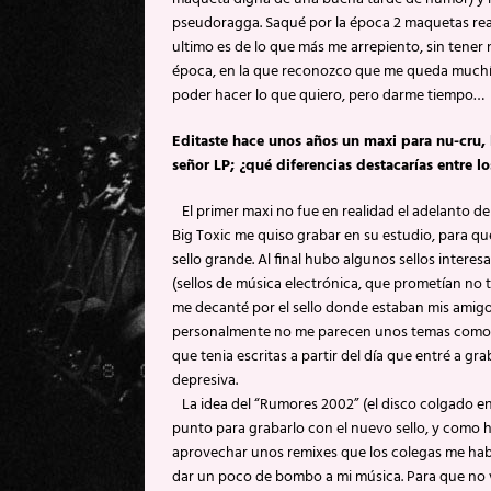
pseudoragga. Saqué por la época 2 maquetas real
ultimo es de lo que más me arrepiento, sin tener 
época, en la que reconozco que me queda muchísi
poder hacer lo que quiero, pero darme tiempo…
Editaste hace unos años un maxi para nu-cru, 
señor LP; ¿qué diferencias destacarías entre lo
El primer maxi no fue en realidad el adelanto d
Big Toxic me quiso grabar en su estudio, para que
sello grande. Al final hubo algunos sellos intere
(sellos de música electrónica, que prometían no
me decanté por el sello donde estaban mis amigos T
personalmente no me parecen unos temas como pa
que tenia escritas a partir del día que entré a gr
depresiva.
La idea del “Rumores 2002” (el disco colgado en In
punto para grabarlo con el nuevo sello, y como 
aprovechar unos remixes que los colegas me hab
dar un poco de bombo a mi música. Para que no v