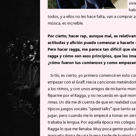
viv
habi
todos, y a ellos no les hace falta, van a comprar a
música, es increíble.
Por cierto; hacer rap, aunque mal, es relativa
actitudes y afición puede comenzar a hacerlo
Pero hacer ragga, me parece tan difícil que 
ragga y cómo son esos principios, que los ima
¿cómo fueron tus comienzos y como empezast
Si tío, es cierto, yo primero comencé en esto 
empezar con el Graff. Hacia canciones metiéndom
a los ritmos, y con unos amigos de mi barrio m
fliparme por el Ragga, y no recuerdo en qué mo
rimas. Un día me di cuenta de que en realidad c
típicos juegos vocales “speed talks” que tanto se
jugar, pero cuando me lo empecé a tomar en seri
trababa la lengua. Por aquella época mis colegas s
Ragga lo que me llenaba. Muy poca gente pudo o
maqueta digna de una buena tarde de humor) y la