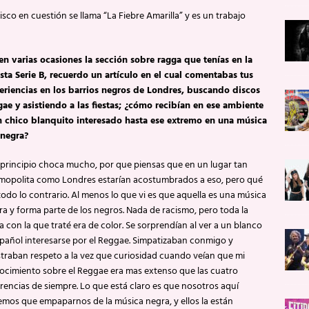
isco en cuestión se llama “La Fiebre Amarilla” y es un trabajo
 en varias ocasiones la sección sobre ragga que tenías en la
ista Serie B, recuerdo un artículo en el cual comentabas tus
eriencias en los barrios negros de Londres, buscando discos
gae y asistiendo a las fiestas; ¿cómo recibían en ese ambiente
n chico blanquito interesado hasta ese extremo en una música
 negra?
principio choca mucho, por que piensas que en un lugar tan
mopolita como Londres estarían acostumbrados a eso, pero qué
todo lo contrario. Al menos lo que vi es que aquella es una música
a y forma parte de los negros. Nada de racismo, pero toda la
 con la que traté era de color. Se sorprendían al ver a un blanco
spañol interesarse por el Reggae. Simpatizaban conmigo y
traban respeto a la vez que curiosidad cuando veían que mi
ocimiento sobre el Reggae era mas extenso que las cuatro
rencias de siempre. Lo que está claro es que nosotros aquí
emos que empaparnos de la música negra, y ellos la están