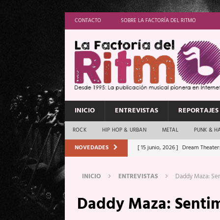
CONTACTO
SOBRE LA FACTORÍA DEL RITMO
INICIO
ENTREVISTAS
REPORTAJES
ROCK
HIP HOP & URBAN
METAL
PUNK & H
NOVEDADES
[ 15 junio, 2026 ]
Dream Theater:
Memory”
REPORTAJES
INICIO
ENTREVISTAS
Daddy Maza: Se
[ 11 junio, 2026 ]
Vamos Con Todo
Daddy Maza: Senti
[ 1 junio, 2026 ]
Ave Exsilyum, l
[ 24 mayo, 2026 ]
Iron Maiden: 