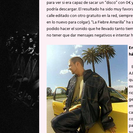
para ver si era capaz de sacar un “disco” con 0€
podría descargar. El resultado ha sido muy favora
calle editado con otro gratuito en la red, siempr
en lo nuevo para colgar). “La Fiebre Amarilla” ha 
podido hacer el sonido que he llevado tanto tie
no tener que dar mensajes negativos e intentar h
En
há
En
A.
qu
ex
ri
ge
en
ca
co
pa
su