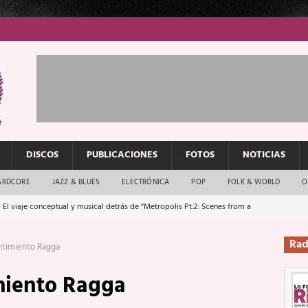
DISCOS
PUBLICACIONES
FOTOS
NOTICIAS
ARDCORE
JAZZ & BLUES
ELECTRÓNICA
POP
FOLK & WORLD
O
 El viaje conceptual y musical detrás de “Metropolis Pt.2: Scenes from a
Rad
ntimiento Ragga
: El rock urbano sigue en buenas manos
ENTREVISTAS
miento Ragga
os que van a escucharte te saludan
ENTREVISTAS
Música y arte que forjaron un mito
REPORTAJES