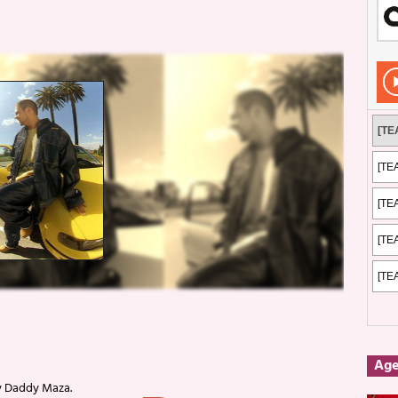
Rockeros certificados
ENTREVISTAS
dis: 2 de mayo de 2026 en Fuengirola
FOTOS
dis: Su ‘aullido’ retumbó ferozmente en Fuengirola.
REPORTAJES
s: La historia de Nintendo Vol. 2
PUBLICACIONES
Ag
y Daddy Maza.