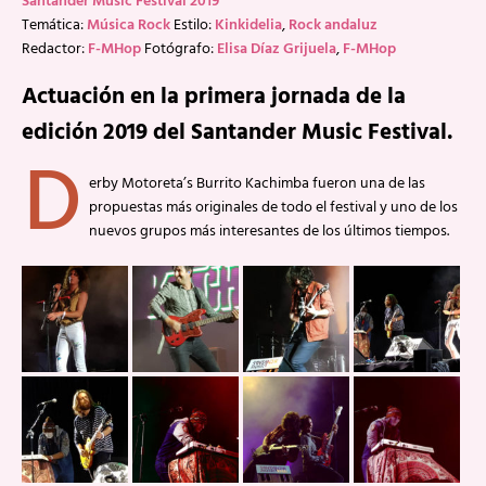
Santander Music Festival 2019
Temática:
Música Rock
Estilo:
Kinkidelia
,
Rock andaluz
Redactor:
F-MHop
Fotógrafo:
Elisa Díaz Grijuela
,
F-MHop
Actuación en la primera jornada de la
edición 2019 del Santander Music Festival.
D
erby Motoreta’s Burrito Kachimba fueron una de las
propuestas más originales de todo el festival y uno de los
nuevos grupos más interesantes de los últimos tiempos.