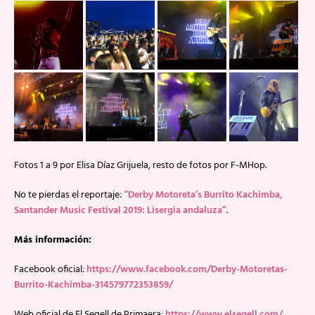
Fotos 1 a 9 por Elisa Díaz Grijuela, resto de fotos por F-MHop.
No te pierdas el reportaje:
“Derby Motoreta’s Burrito Kachimba,
Santander Music Festival 2019: Lisergia andaluza”
.
Más información:
Facebook oficial:
https://www.facebook.com/Derby-Motoretas-
Burrito-Kachimba-314579772353859/
Web oficial de El Segell de Primaera:
https://www.elsegell.com/