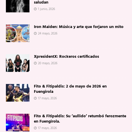
saludan
1 junio, 2026
Iron Maiden: Música y arte que forjaron un mito
24 mayo, 2026
XpresidentX: Rockeros certificados
20 mayo, 2026
Fito & Fitipaldis: 2 de mayo de 2026 en
Fuengirola
17 mayo, 2026
Fito & Fitipaldis: Su ‘aullido’ retumbó ferozmente
en Fuengirola.
17 mayo, 2026