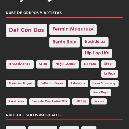
NUBE DE GRUPOS Y ARTISTAS
Fermin Muguruza
Def Con Dos
Barón Rojo
Rockdelux
Hip Hop Life
SFDK
Negu Gorriak
XpresidentX
DJ Yata
Sôber
La Fuga
Mario San Miguel
Collector's Series
Falsalarma
César Strawberry
Azul Y Negro
Tote King
Reincidentes
Santander Music Festival 2019
Saratoga
NUBE DE ESTILOS MUSICALES