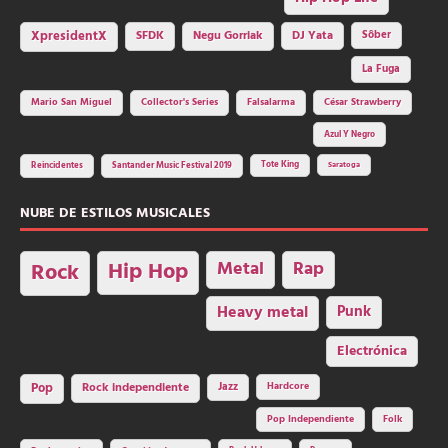
SFDK
Negu Gorriak
XpresidentX
DJ Yata
Sôber
La Fuga
Mario San Miguel
Collector's Series
Falsalarma
César Strawberry
Azul Y Negro
Tote King
Reincidentes
Santander Music Festival 2019
Saratoga
NUBE DE ESTILOS MUSICALES
Hip Hop
Metal
Rap
Rock
Heavy metal
Punk
Electrónica
Rock independiente
Jazz
Hardcore
Pop
Pop Independiente
Folk