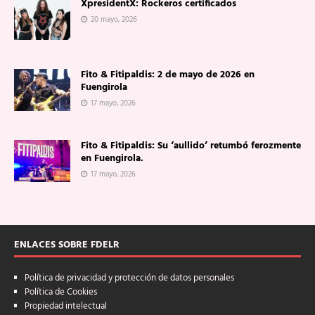
XpresidentX: Rockeros certificados
20 mayo, 2026
Fito & Fitipaldis: 2 de mayo de 2026 en
Fuengirola
17 mayo, 2026
Fito & Fitipaldis: Su ‘aullido’ retumbó ferozmente
en Fuengirola.
17 mayo, 2026
ENLACES SOBRE FDELR
Política de privacidad y protección de datos personales
Política de Cookies
Propiedad intelectual