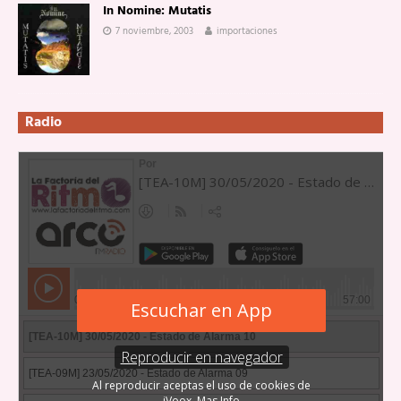
In Nomine: Mutatis
7 noviembre, 2003
importaciones
Radio