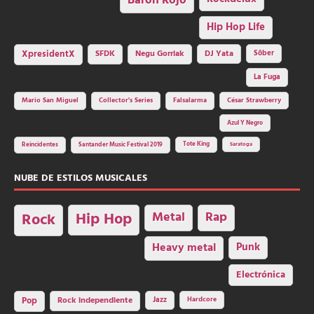
Barón Rojo
Hip Hop Life
SFDK
Negu Gorriak
XpresidentX
DJ Yata
Sôber
La Fuga
Mario San Miguel
Collector's Series
Falsalarma
César Strawberry
Azul Y Negro
Tote King
Reincidentes
Santander Music Festival 2019
Saratoga
NUBE DE ESTILOS MUSICALES
Hip Hop
Metal
Rap
Rock
Heavy metal
Punk
Electrónica
Rock independiente
Jazz
Hardcore
Pop