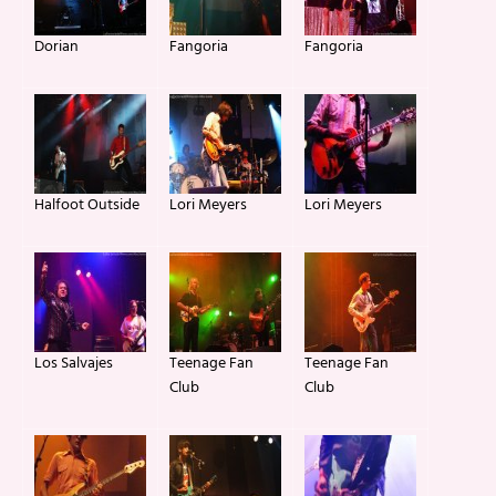
Dorian
Fangoria
Fangoria
Halfoot Outside
Lori Meyers
Lori Meyers
Los Salvajes
Teenage Fan
Teenage Fan
Club
Club