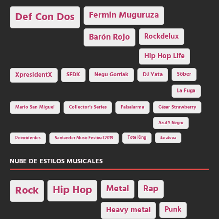
Fermin Muguruza
Def Con Dos
Barón Rojo
Rockdelux
Hip Hop Life
SFDK
Negu Gorriak
XpresidentX
DJ Yata
Sôber
La Fuga
Mario San Miguel
Collector's Series
Falsalarma
César Strawberry
Azul Y Negro
Tote King
Reincidentes
Santander Music Festival 2019
Saratoga
NUBE DE ESTILOS MUSICALES
Hip Hop
Metal
Rap
Rock
Heavy metal
Punk