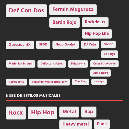
Fermin Muguruza
Def Con Dos
Barón Rojo
Rockdelux
Hip Hop Life
SFDK
Negu Gorriak
XpresidentX
DJ Yata
Sôber
La Fuga
Mario San Miguel
Collector's Series
Falsalarma
César Strawberry
Azul Y Negro
Tote King
Reincidentes
Santander Music Festival 2019
Saratoga
NUBE DE ESTILOS MUSICALES
Hip Hop
Metal
Rap
Rock
Heavy metal
Punk