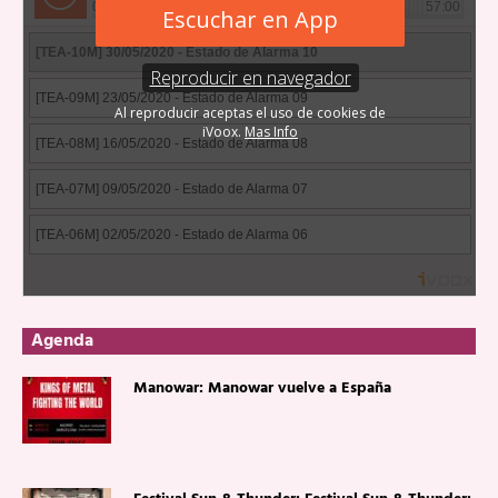
Agenda
Manowar: Manowar vuelve a España