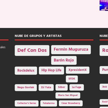
NUBE DE GRUPOS Y ARTISTAS
NUBE
nales
Fermin Muguruza
Def Con Dos
Ro
Barón Rojo
Pu
Rockdelux
Hip Hop Life
XpresidentX
SFDK
Jazz
Negu Gorriak
DJ Yata
Sôber
La Fuga
Mario San Miguel
Rock 
Collector's Series
Falsalarma
César Strawberry