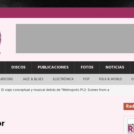
DISCOS
PUBLICACIONES
FOTOS
NOTICIAS
ARDCORE
JAZZ & BLUES
ELECTRÓNICA
POP
FOLK & WORLD
O
 El viaje conceptual y musical detrás de “Metropolis Pt.2: Scenes from a
Rad
: El rock urbano sigue en buenas manos
ENTREVISTAS
or
os que van a escucharte te saludan
ENTREVISTAS
Música y arte que forjaron un mito
REPORTAJES