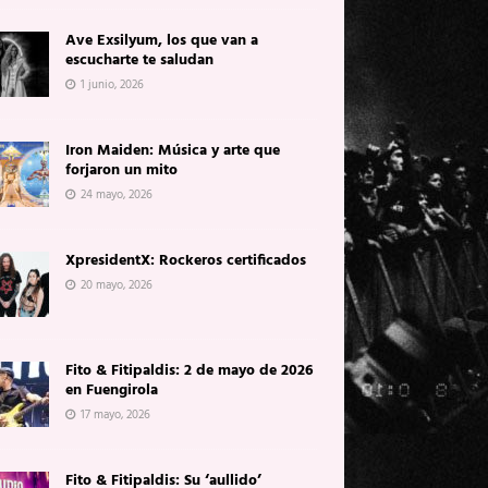
Ave Exsilyum, los que van a
escucharte te saludan
1 junio, 2026
Iron Maiden: Música y arte que
forjaron un mito
24 mayo, 2026
XpresidentX: Rockeros certificados
20 mayo, 2026
Fito & Fitipaldis: 2 de mayo de 2026
en Fuengirola
17 mayo, 2026
Fito & Fitipaldis: Su ‘aullido’