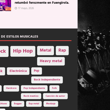
retumbó ferozmente en Fuengirola.
17 mayo, 2026
 DE ESTILOS MUSICALES
Hip Hop
Metal
Rap
ck
Heavy metal
nk
Electrónica
Pop
Rock independiente
Hardcore
Pop Independiente
Folk
Rock mestizo
Canción de autor
Urbano
Reggae
Rap metal
Mestizaje