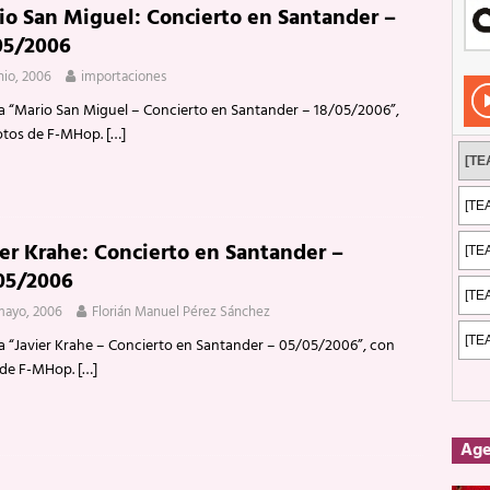
io San Miguel: Concierto en Santander –
Rockeros certificados
ENTREVISTAS
05/2006
dis: 2 de mayo de 2026 en Fuengirola
FOTOS
unio, 2006
importaciones
dis: Su ‘aullido’ retumbó ferozmente en Fuengirola.
REPORTAJES
ía “Mario San Miguel – Concierto en Santander – 18/05/2006”,
otos de F-MHop.
[…]
s: La historia de Nintendo Vol. 2
PUBLICACIONES
ier Krahe: Concierto en Santander –
05/2006
mayo, 2006
Florián Manuel Pérez Sánchez
ía “Javier Krahe – Concierto en Santander – 05/05/2006”, con
 de F-MHop.
[…]
Ag