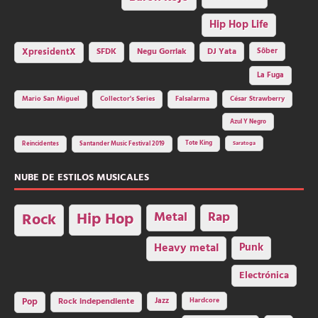
Hip Hop Life
SFDK
Negu Gorriak
XpresidentX
DJ Yata
Sôber
La Fuga
Mario San Miguel
Collector's Series
Falsalarma
César Strawberry
Azul Y Negro
Tote King
Reincidentes
Santander Music Festival 2019
Saratoga
NUBE DE ESTILOS MUSICALES
Hip Hop
Metal
Rap
Rock
Heavy metal
Punk
Electrónica
Rock independiente
Jazz
Hardcore
Pop