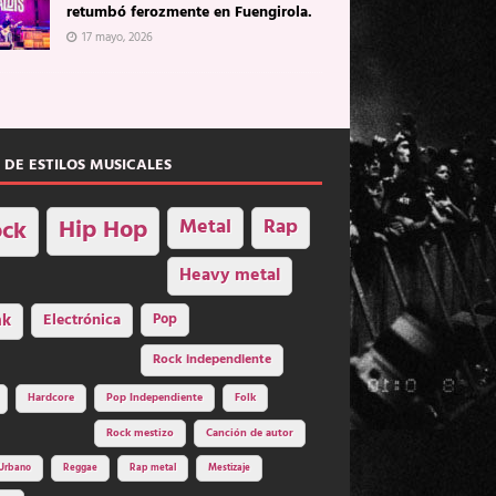
retumbó ferozmente en Fuengirola.
17 mayo, 2026
 DE ESTILOS MUSICALES
Hip Hop
Metal
Rap
ck
Heavy metal
nk
Electrónica
Pop
Rock independiente
Hardcore
Pop Independiente
Folk
Rock mestizo
Canción de autor
Urbano
Reggae
Rap metal
Mestizaje