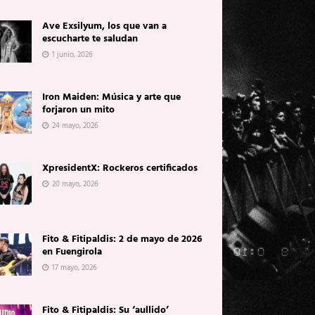
Ave Exsilyum, los que van a
escucharte te saludan
1 junio, 2026
Iron Maiden: Música y arte que
forjaron un mito
24 mayo, 2026
XpresidentX: Rockeros certificados
20 mayo, 2026
Fito & Fitipaldis: 2 de mayo de 2026
en Fuengirola
17 mayo, 2026
Fito & Fitipaldis: Su ‘aullido’