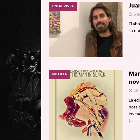
Jua
ENTREVISTA
5 n
El ab
su nu
Mar
NOTICIA
nov
28 
La edi
nota d
Invit
[…]