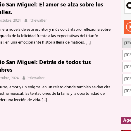
io San Miguel: El amor se alza sobre los
Rockeros certificados
ENTREVISTAS
lles.
dis: 2 de mayo de 2026 en Fuengirola
FOTOS
octubre, 2024
littlewalter
dis: Su ‘aullido’ retumbó ferozmente en Fuengirola.
REPORTAJES
mera novela de este escritor y músico cántabro reflexiona sobre
queda de la felicidad frente a las expectativas del triunfo
s: La historia de Nintendo Vol. 2
PUBLICACIONES
al, en una emocionante historia llena de matices.
[…]
io San Miguel: Detrás de todos tus
bres
ctubre, 2024
littlewalter
uras, amor y un enigma, en un relato donde también se dan cita
ustria musical, las tentaciones de la fama y la oportunidad de
der una lección de vida.
[…]
Ag