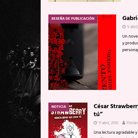
Gabri
RESEÑA DE PUBLICACIÓN
5 abril
Un novel
y produc
personaj
César Strawber
NOTICIA
tú”
11 abril, 2010
Floriá
Una lectura agradable y