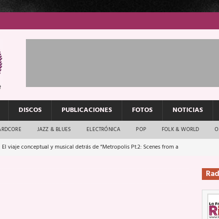
DISCOS
PUBLICACIONES
FOTOS
NOTICIAS
ARDCORE
JAZZ & BLUES
ELECTRÓNICA
POP
FOLK & WORLD
O
 El viaje conceptual y musical detrás de “Metropolis Pt.2: Scenes from a
Rad
: El rock urbano sigue en buenas manos
ENTREVISTAS
os que van a escucharte te saludan
ENTREVISTAS
Música y arte que forjaron un mito
REPORTAJES