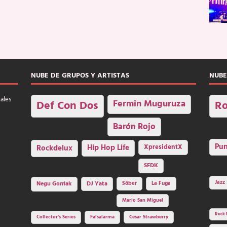
NUBE DE GRUPOS Y ARTISTAS
NUBE
nales
Fermin Muguruza
Def Con Dos
Ro
Barón Rojo
Pu
Rockdelux
Hip Hop Life
XpresidentX
SFDK
Jazz
Negu Gorriak
DJ Yata
Sôber
La Fuga
Mario San Miguel
Rock 
Collector's Series
Falsalarma
César Strawberry