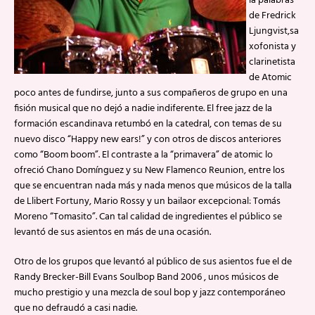
la palabras
de Fredrick
Ljungvist,sa
xofonista y
clarinetista
de Atomic
poco antes de fundirse, junto a sus compañeros de grupo en una
fisión musical que no dejó a nadie indiferente. El free jazz de la
formación escandinava retumbó en la catedral, con temas de su
nuevo disco “Happy new ears!” y con otros de discos anteriores
como “Boom boom”. El contraste a la “primavera” de atomic lo
ofreció Chano Domínguez y su New Flamenco Reunion, entre los
que se encuentran nada más y nada menos que músicos de la talla
de Llibert Fortuny, Mario Rossy y un bailaor excepcional: Tomás
Moreno “Tomasito”. Can tal calidad de ingredientes el público se
levantó de sus asientos en más de una ocasión.
Otro de los grupos que levantó al público de sus asientos fue el de
Randy Brecker-Bill Evans Soulbop Band 2006 , unos músicos de
mucho prestigio y una mezcla de soul bop y jazz contemporáneo
que no defraudó a casi nadie.