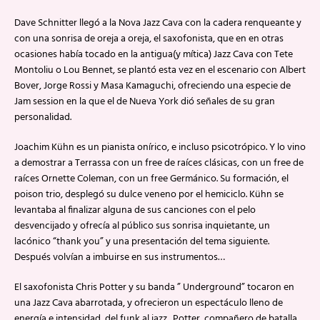
Dave Schnitter llegó a la Nova Jazz Cava con la cadera renqueante y
con una sonrisa de oreja a oreja, el saxofonista, que en en otras
ocasiones había tocado en la antigua(y mítica) Jazz Cava con Tete
Montoliu o Lou Bennet, se plantó esta vez en el escenario con Albert
Bover, Jorge Rossi y Masa Kamaguchi, ofreciendo una especie de
Jam session en la que el de Nueva York dió señales de su gran
personalidad.
Joachim Kühn es un pianista onírico, e incluso psicotrópico. Y lo vino
a demostrar a Terrassa con un free de raíces clásicas, con un free de
raíces Ornette Coleman, con un free Germánico. Su formación, el
poison trio, desplegó su dulce veneno por el hemiciclo. Kühn se
levantaba al finalizar alguna de sus canciones con el pelo
desvencijado y ofrecía al público sus sonrisa inquietante, un
lacónico “thank you” y una presentación del tema siguiente.
Después volvían a imbuirse en sus instrumentos…
El saxofonista Chris Potter y su banda ” Underground” tocaron en
una Jazz Cava abarrotada, y ofrecieron un espectáculo lleno de
energía e intensidad, del funk al jazz . Potter, compañero de batalla