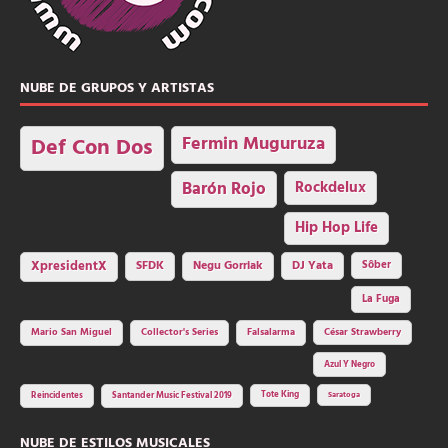
NUBE DE GRUPOS Y ARTISTAS
Fermin Muguruza
Def Con Dos
Barón Rojo
Rockdelux
Hip Hop Life
SFDK
Negu Gorriak
XpresidentX
DJ Yata
Sôber
La Fuga
Mario San Miguel
Collector's Series
Falsalarma
César Strawberry
Azul Y Negro
Tote King
Reincidentes
Santander Music Festival 2019
Saratoga
NUBE DE ESTILOS MUSICALES