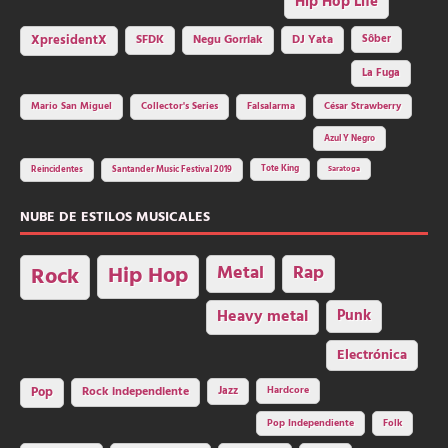
Hip Hop Life
SFDK
Negu Gorriak
XpresidentX
DJ Yata
Sôber
La Fuga
Mario San Miguel
Collector's Series
Falsalarma
César Strawberry
Azul Y Negro
Tote King
Reincidentes
Santander Music Festival 2019
Saratoga
NUBE DE ESTILOS MUSICALES
Hip Hop
Metal
Rap
Rock
Heavy metal
Punk
Electrónica
Rock independiente
Jazz
Hardcore
Pop
Pop Independiente
Folk