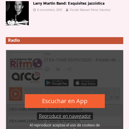
Larry Martin Band: Exquisitez jazzística
8 noviembre, 2001
Florián Manuel Pérez Sánchez
Radio