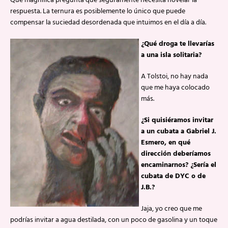
Qué magnífica pregunta que seguramente necesita novelar la
respuesta. La ternura es posiblemente lo único que puede
compensar la suciedad desordenada que intuimos en el día a día.
¿Qué droga te llevarías
a una isla solitaria?
A Tolstoi, no hay nada
que me haya colocado
más.
¿Si quisiéramos invitar
a un cubata a Gabriel J.
Esmero, en qué
dirección deberíamos
encaminarnos? ¿Sería el
cubata de DYC o de
J.B.?
Jaja, yo creo que me
podrías invitar a agua destilada, con un poco de gasolina y un toque