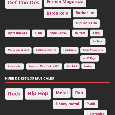
Fermin Muguruza
Def Con Dos
Barón Rojo
Rockdelux
Hip Hop Life
SFDK
Negu Gorriak
XpresidentX
DJ Yata
Sôber
La Fuga
Mario San Miguel
Collector's Series
Falsalarma
César Strawberry
Azul Y Negro
Tote King
Reincidentes
Santander Music Festival 2019
Saratoga
NUBE DE ESTILOS MUSICALES
Hip Hop
Metal
Rap
Rock
Heavy metal
Punk
Electrónica