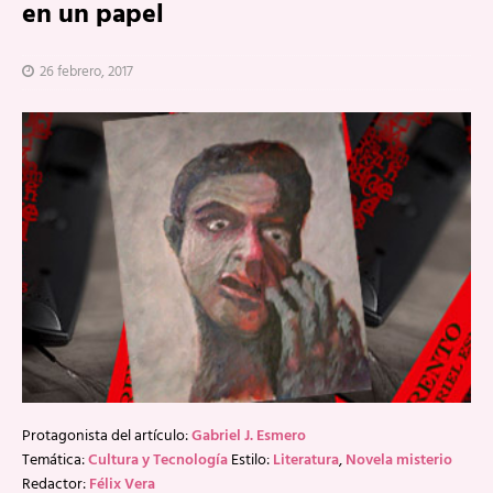
en un papel
26 febrero, 2017
Protagonista del artículo:
Gabriel J. Esmero
Temática:
Cultura y Tecnología
Estilo:
Literatura
,
Novela misterio
Redactor:
Félix Vera