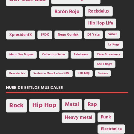
Barón Rojo
Rockdelux
Hip Hop Life
SFDK
Negu Gorriak
XpresidentX
DJ Yata
Sôber
La Fuga
Mario San Miguel
Collector's Series
Falsalarma
César Strawberry
Azul Y Negro
Tote King
Reincidentes
Santander Music Festival 2019
Saratoga
NUBE DE ESTILOS MUSICALES
Hip Hop
Metal
Rap
Rock
Heavy metal
Punk
Electrónica