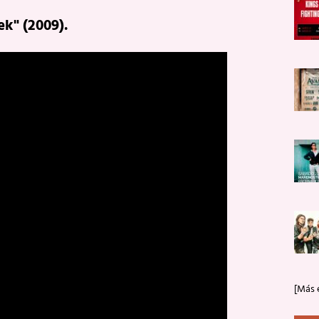
ek" (2009).
[Más 