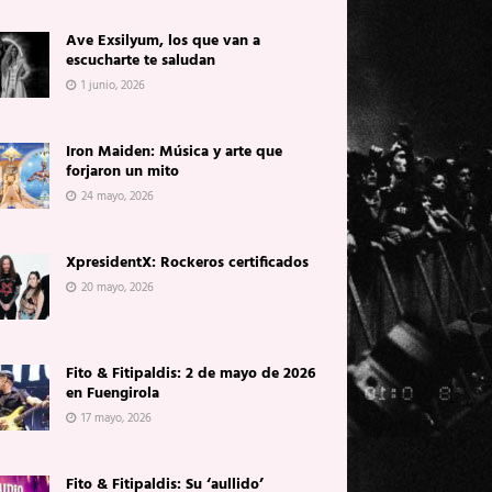
Ave Exsilyum, los que van a
escucharte te saludan
1 junio, 2026
Iron Maiden: Música y arte que
forjaron un mito
24 mayo, 2026
XpresidentX: Rockeros certificados
20 mayo, 2026
Fito & Fitipaldis: 2 de mayo de 2026
en Fuengirola
17 mayo, 2026
Fito & Fitipaldis: Su ‘aullido’