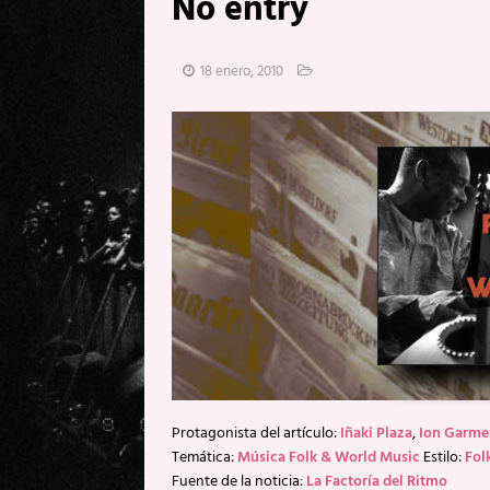
No entry
[ 20 mayo, 2026 ]
XpresidentX: 
[ 17 mayo, 2026 ]
Fito & Fitipal
18 enero, 2010
[ 17 mayo, 2026 ]
Fito & Fitipal
[ 5 agosto, 2026 ]
Florent Gorge
Protagonista del artículo:
Iñaki Plaza
,
Ion Garme
Temática:
Música Folk & World Music
Estilo:
Fol
Fuente de la noticia:
La Factoría del Ritmo