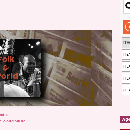
Rockeros certificados
ENTREVISTAS
dis: 2 de mayo de 2026 en Fuengirola
FOTOS
dis: Su ‘aullido’ retumbó ferozmente en Fuengirola.
REPORTAJES
s: La historia de Nintendo Vol. 2
PUBLICACIONES
ndia
Ag
k
,
World Music