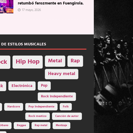
retumbó ferozmente en Fuengirola.
17 mayo, 2026
 DE ESTILOS MUSICALES
Hip Hop
Metal
Rap
ck
Heavy metal
nk
Electrónica
Pop
Rock independiente
Hardcore
Pop Independiente
Folk
Rock mestizo
Canción de autor
Urbano
Reggae
Rap metal
Mestizaje