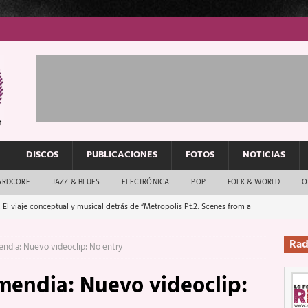
DISCOS
PUBLICACIONES
FOTOS
NOTICIAS
ARDCORE
JAZZ & BLUES
ELECTRÓNICA
POP
FOLK & WORLD
O
 El viaje conceptual y musical detrás de “Metropolis Pt.2: Scenes from a
Rad
mendia: Nuevo videoclip: No entry
: El rock urbano sigue en buenas manos
ENTREVISTAS
rmendia: Nuevo videoclip:
os que van a escucharte te saludan
ENTREVISTAS
Música y arte que forjaron un mito
REPORTAJES