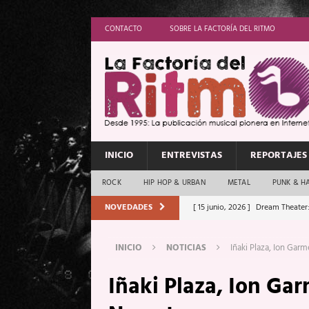
CONTACTO
SOBRE LA FACTORÍA DEL RITMO
INICIO
ENTREVISTAS
REPORTAJES
ROCK
HIP HOP & URBAN
METAL
PUNK & H
NOVEDADES
[ 15 junio, 2026 ]
Dream Theater:
Memory”
REPORTAJES
INICIO
NOTICIAS
Iñaki Plaza, Ion Gar
[ 11 junio, 2026 ]
Vamos Con Todo
Iñaki Plaza, Ion Ga
[ 1 junio, 2026 ]
Ave Exsilyum, l
[ 24 mayo, 2026 ]
Iron Maiden: 