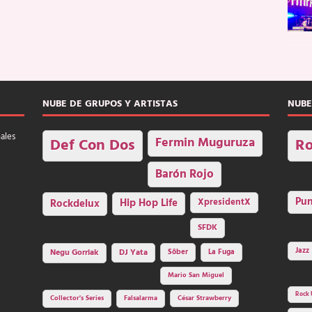
NUBE DE GRUPOS Y ARTISTAS
NUBE
nales
Fermin Muguruza
Def Con Dos
Ro
Barón Rojo
Pu
Rockdelux
Hip Hop Life
XpresidentX
SFDK
Jazz
Negu Gorriak
DJ Yata
Sôber
La Fuga
Mario San Miguel
Rock 
Collector's Series
Falsalarma
César Strawberry