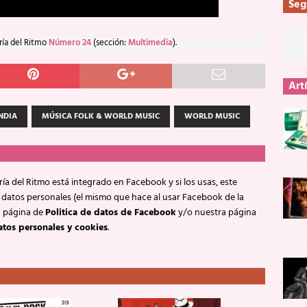
Seg
ría del Ritmo
Número 24
(sección:
Multimedia
).
Art
NDIA
MÚSICA FOLK & WORLD MUSIC
WORLD MUSIC
ía del Ritmo está integrado en Facebook y si los usas, este
 datos personales (el mismo que hace al usar Facebook de la
a página de
Politica de datos de Facebook
y/o nuestra página
atos personales y cookies
.