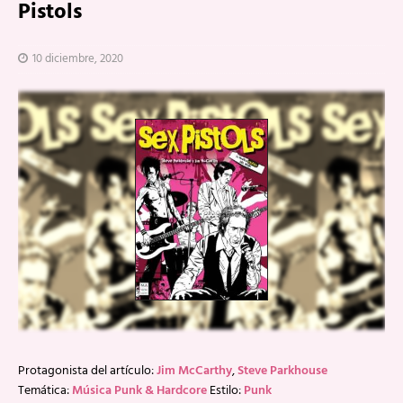
Pistols
10 diciembre, 2020
Protagonista del artículo:
Jim McCarthy
,
Steve Parkhouse
Temática:
Música Punk & Hardcore
Estilo:
Punk