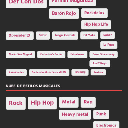
Fermin Muguruza
Def Con Dos
Barón Rojo
Rockdelux
Hip Hop Life
SFDK
Negu Gorriak
XpresidentX
DJ Yata
Sôber
La Fuga
Mario San Miguel
Collector's Series
Falsalarma
César Strawberry
Azul Y Negro
Tote King
Reincidentes
Santander Music Festival 2019
Saratoga
NUBE DE ESTILOS MUSICALES
Hip Hop
Metal
Rap
Rock
Heavy metal
Punk
Electrónica