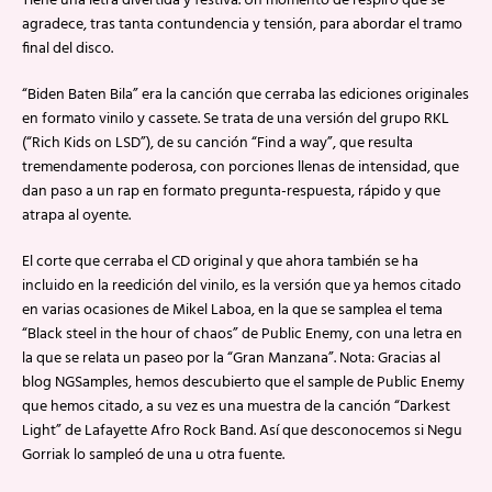
Tiene una letra divertida y festiva. Un momento de respiro que se
agradece, tras tanta contundencia y tensión, para abordar el tramo
final del disco.
“Biden Baten Bila” era la canción que cerraba las ediciones originales
en formato vinilo y cassete. Se trata de una versión del grupo RKL
(“Rich Kids on LSD”), de su canción “Find a way”, que resulta
tremendamente poderosa, con porciones llenas de intensidad, que
dan paso a un rap en formato pregunta-respuesta, rápido y que
atrapa al oyente.
El corte que cerraba el CD original y que ahora también se ha
incluido en la reedición del vinilo, es la versión que ya hemos citado
en varias ocasiones de Mikel Laboa, en la que se samplea el tema
“Black steel in the hour of chaos” de Public Enemy, con una letra en
la que se relata un paseo por la “Gran Manzana”. Nota: Gracias al
blog NGSamples, hemos descubierto que el sample de Public Enemy
que hemos citado, a su vez es una muestra de la canción “Darkest
Light” de Lafayette Afro Rock Band. Así que desconocemos si Negu
Gorriak lo sampleó de una u otra fuente.