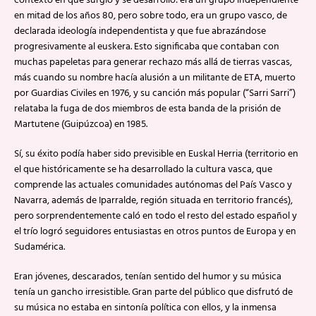
contexto en que surgió y se desarrolló: era un grupo independiente
en mitad de los años 80, pero sobre todo, era un grupo vasco, de
declarada ideología independentista y que fue abrazándose
progresivamente al euskera. Esto significaba que contaban con
muchas papeletas para generar rechazo más allá de tierras vascas,
más cuando su nombre hacía alusión a un militante de ETA, muerto
por Guardias Civiles en 1976, y su canción más popular (“Sarri Sarri”)
relataba la fuga de dos miembros de esta banda de la prisión de
Martutene (Guipúzcoa) en 1985.
Sí, su éxito podía haber sido previsible en Euskal Herria (territorio en
el que históricamente se ha desarrollado la cultura vasca, que
comprende las actuales comunidades autónomas del País Vasco y
Navarra, además de Iparralde, región situada en territorio francés),
pero sorprendentemente caló en todo el resto del estado español y
el trío logró seguidores entusiastas en otros puntos de Europa y en
Sudamérica.
Eran jóvenes, descarados, tenían sentido del humor y su música
tenía un gancho irresistible. Gran parte del público que disfrutó de
su música no estaba en sintonía política con ellos, y la inmensa