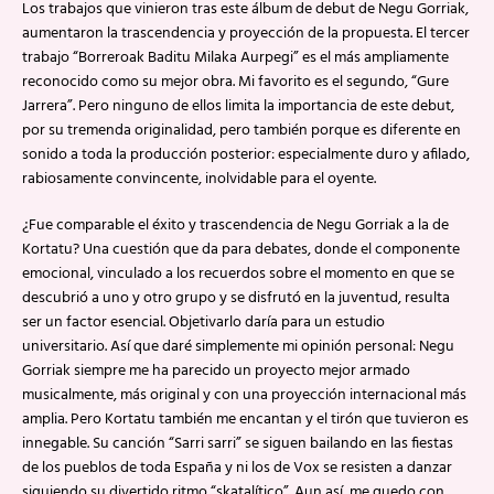
Los trabajos que vinieron tras este álbum de debut de Negu Gorriak,
aumentaron la trascendencia y proyección de la propuesta. El tercer
trabajo “Borreroak Baditu Milaka Aurpegi” es el más ampliamente
reconocido como su mejor obra. Mi favorito es el segundo, “Gure
Jarrera”. Pero ninguno de ellos limita la importancia de este debut,
por su tremenda originalidad, pero también porque es diferente en
sonido a toda la producción posterior: especialmente duro y afilado,
rabiosamente convincente, inolvidable para el oyente.
¿Fue comparable el éxito y trascendencia de Negu Gorriak a la de
Kortatu? Una cuestión que da para debates, donde el componente
emocional, vinculado a los recuerdos sobre el momento en que se
descubrió a uno y otro grupo y se disfrutó en la juventud, resulta
ser un factor esencial. Objetivarlo daría para un estudio
universitario. Así que daré simplemente mi opinión personal: Negu
Gorriak siempre me ha parecido un proyecto mejor armado
musicalmente, más original y con una proyección internacional más
amplia. Pero Kortatu también me encantan y el tirón que tuvieron es
innegable. Su canción “Sarri sarri” se siguen bailando en las fiestas
de los pueblos de toda España y ni los de Vox se resisten a danzar
siguiendo su divertido ritmo “skatalítico”. Aun así, me quedo con