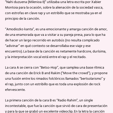
“Nahi duzuena (Milenioa II)” utilizaba una letra escrita por Xabier
Montoia para la ocasión, sobre la alienación de la sociedad vasca,
con estrofas en clave rap y un estribillo que se mostraba ya en el
principio de la canción.
“Amodiozko kanta”, es una emocionante y amarga canción de amor,
de una enamorada que va a visitar a su pareja presa, para lo que ha
de hacer un largo recorrido en autobús (no resulta complicado
“adivinar” en qué contexto se desarrollaba ese viaje y ese
encuentro). La base de la canción es netamente hardcore, durísima,
y la interpretación vocal está entre el rap y el recitado.
La cara A se cierra con “Betso-Hop”, que samplea una base rítmica
de una canción de Erick B and Rakim (“Move the crowd”), y propone
una fusión entre los rimados folclóricos llamados “bertsolarismo” y
el rap, junto con un estribillo que es toda una explosión de rock
efervescente.
La primera canción de la cara B es “Radio Rahim”, un single
incontestable, que fue la canción que sirvió de cara de presentación
y para la que se grabó un excelente videoclip. En la letra la canción