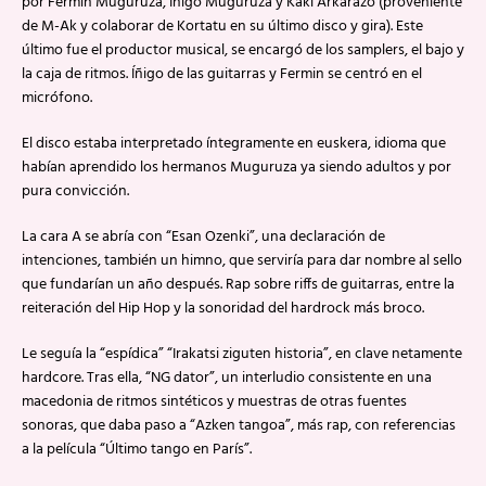
por Fermin Muguruza, Iñigo Muguruza y Kaki Arkarazo (proveniente
de M-Ak y colaborar de Kortatu en su último disco y gira). Este
último fue el productor musical, se encargó de los samplers, el bajo y
la caja de ritmos. Íñigo de las guitarras y Fermin se centró en el
micrófono.
El disco estaba interpretado íntegramente en euskera, idioma que
habían aprendido los hermanos Muguruza ya siendo adultos y por
pura convicción.
La cara A se abría con “Esan Ozenki”, una declaración de
intenciones, también un himno, que serviría para dar nombre al sello
que fundarían un año después. Rap sobre riffs de guitarras, entre la
reiteración del Hip Hop y la sonoridad del hardrock más broco.
Le seguía la “espídica” “Irakatsi ziguten historia”, en clave netamente
hardcore. Tras ella, “NG dator”, un interludio consistente en una
macedonia de ritmos sintéticos y muestras de otras fuentes
sonoras, que daba paso a “Azken tangoa”, más rap, con referencias
a la película “Último tango en París”.