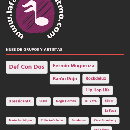
NUBE DE GRUPOS Y ARTISTAS
Fermin Muguruza
Def Con Dos
Barón Rojo
Rockdelux
Hip Hop Life
SFDK
Negu Gorriak
XpresidentX
DJ Yata
Sôber
La Fuga
Mario San Miguel
Collector's Series
Falsalarma
César Strawberry
Azul Y Negro