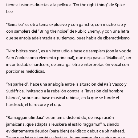
tiene alusiones directas a la película “Do the right thing” de Spike
Lee.
“Seinalea” es otro tema explosivo y con gancho, con mucho rap y
con samplers del “Bring the noise” de Public Enemy, y con una letra
que se antoja adelantada a su tiempo, pues habla de ciberactivismo.
“Nire bizitza osoa”, es un interludio a base de samplers (con la voz de
Sam Cooke como elemento principal), que deja paso a “Malkoak”, un
incontestable hardcore, de amarga letra e interpretación vocal con
porciones melódicas.
“Naparheid”, hace una analogía entre la situación del País Vasco y
Sudáfrica, invitando a la rebelión contra la “invasión del hombre
blanco”, sobre una base musical rabiosa, en la que se funde el
hardrock, el hardcore y el rap.
“Ramaggamufin Jaia” es un tema distendido, de inspiración
jamaicana, que adapta al euskera el estilo raggamuffin, siendo
evidentemente deudor (para bien) del disco debut de Shinehead.