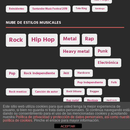
Tote King
Reincidentes
Santander Music Festival 2019
Saratoga
NUBE DE ESTILOS MUSICALES
Hip Hop
Metal
Rap
Rock
Heavy metal
Punk
Electrónica
Rock independiente
Jazz
Hardcore
Pop
Pop Independiente
Folk
Rock Urbano
Reggae
Rock mestizo
Canción de autor
Rap metal
Mestizaje
Hard rock
Este sitio web utiliza cookies para que usted tenga la mejor experiencia de
usuario, si bien no guarda ni trata datos personales. Si continúa navegando está
dando su consentimiento para el uso de las mencionadas cookies y aceptando
nuestra
Política de privacidad y protección de datos personales, así como nuestr
Construcción y diseño: La Factoría del Ritmo Art Studio. Edita: Asociación
política de cookies
. Pinche el enlace para mayor información.
Cultural Y Dale Ritmo!
ACEPTAR