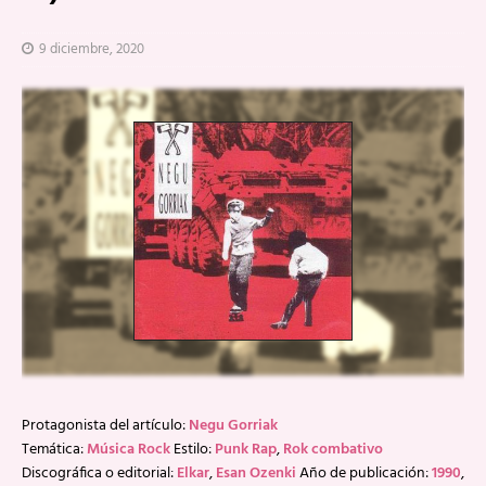
9 diciembre, 2020
Protagonista del artículo:
Negu Gorriak
Temática:
Música Rock
Estilo:
Punk Rap
,
Rok combativo
Discográfica o editorial:
Elkar
,
Esan Ozenki
Año de publicación:
1990
,