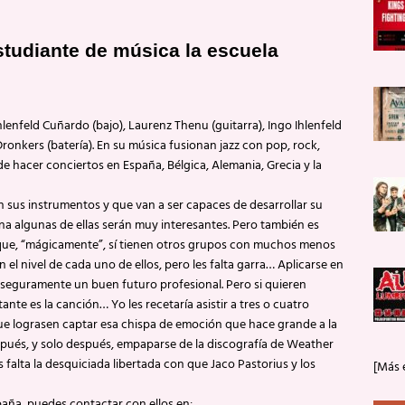
studiante de música la escuela
enfeld Cuñardo (bajo), Laurenz Thenu (guitarra), Ingo Ihlenfeld
Dronkers (batería). En su música fusionan jazz con pop, rock,
e hacer conciertos en España, Bélgica, Alemania, Grecia y la
sus instrumentos y que van a ser capaces de desarrollar su
na algunas de ellas serán muy interesantes. Pero también es
pa que, “mágicamente”, sí tienen otros grupos con muchos menos
 nivel de cada uno de ellos, pero les falta garra… Aplicarse en
 y seguramente un buen futuro profesional. Pero si quieren
te es la canción… Yo les recetaría asistir a tres o cuatro
e lograsen captar esa chispa de emoción que hace grande a la
spués, y solo después, empaparse de la discografía de Weather
s falta la desquiciada libertada con que Jaco Pastorius y los
[Más 
spaña, puedes contactar con ellos en: