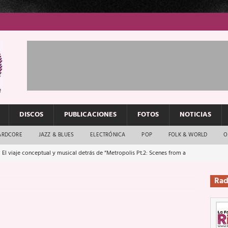
DISCOS
PUBLICACIONES
FOTOS
NOTICIAS
ARDCORE
JAZZ & BLUES
ELECTRÓNICA
POP
FOLK & WORLD
O
 El viaje conceptual y musical detrás de “Metropolis Pt.2: Scenes from a
Rad
: El rock urbano sigue en buenas manos
ENTREVISTAS
os que van a escucharte te saludan
ENTREVISTAS
Música y arte que forjaron un mito
REPORTAJES