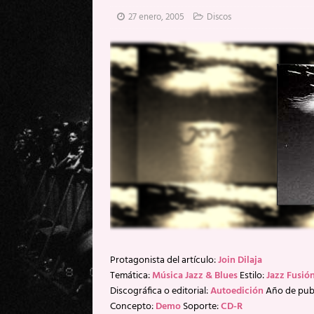
[ 20 mayo, 2026 ]
XpresidentX: 
27 enero, 2005
Discos
[ 17 mayo, 2026 ]
Fito & Fitipal
[ 17 mayo, 2026 ]
Fito & Fitipal
[ 5 agosto, 2026 ]
Florent Gorge
Protagonista del artículo:
Join Dilaja
Temática:
Música Jazz & Blues
Estilo:
Jazz Fusió
Discográfica o editorial:
Autoedición
Año de pub
Concepto:
Demo
Soporte:
CD-R