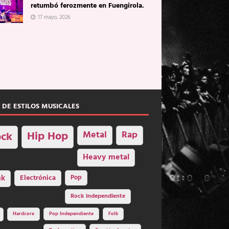
retumbó ferozmente en Fuengirola.
17 mayo, 2026
 DE ESTILOS MUSICALES
Hip Hop
Metal
Rap
ck
Heavy metal
nk
Electrónica
Pop
Rock independiente
Hardcore
Pop Independiente
Folk