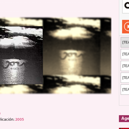
Rockeros certificados
ENTREVISTAS
dis: 2 de mayo de 2026 en Fuengirola
FOTOS
dis: Su ‘aullido’ retumbó ferozmente en Fuengirola.
REPORTAJES
s: La historia de Nintendo Vol. 2
PUBLICACIONES
n
Ag
licación:
2005