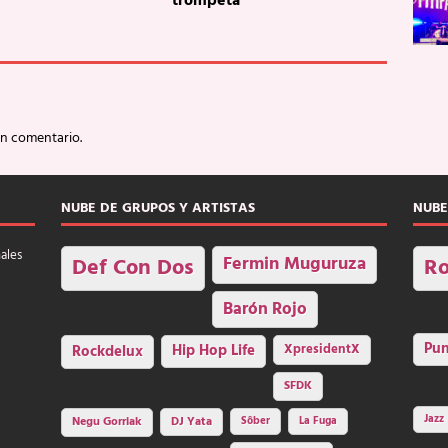
trompeta
un comentario.
NUBE DE GRUPOS Y ARTISTAS
NUBE
nales
Fermin Muguruza
Def Con Dos
Ro
Barón Rojo
Pu
Rockdelux
Hip Hop Life
XpresidentX
SFDK
Jazz
Negu Gorriak
DJ Yata
Sôber
La Fuga