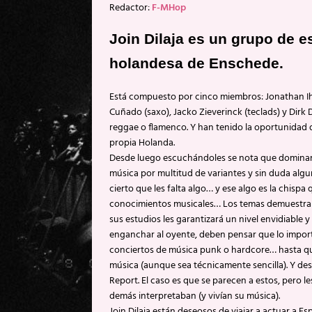
Redactor:
F-MHop
Join Dilaja es un grupo de e
holandesa de Enschede.
Está compuesto por cinco miembros: Jonathan Ihl
Cuñado (saxo), Jacko Zieverinck (teclads) y Dirk 
reggae o flamenco. Y han tenido la oportunidad d
propia Holanda.
Desde luego escuchándoles se nota que dominan 
música por multitud de variantes y sin duda algu
cierto que les falta algo… y ese algo es la chis
conocimientos musicales… Los temas demuestran el
sus estudios les garantizará un nivel envidiable
enganchar al oyente, deben pensar que lo importan
conciertos de música punk o hardcore… hasta qu
música (aunque sea técnicamente sencilla). Y de
Report. El caso es que se parecen a estos, pero le
demás interpretaban (y vivían su música).
Join Dilaja están deseosos de viajar a actuar a E