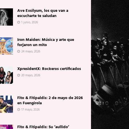
Ave Exsilyum, los que van a
escucharte te saludan
1 junio, 2026
Iron Maiden: Música y arte que
forjaron un mito
24 mayo, 2026
XpresidentX: Rockeros certificados
20 mayo, 2026
Fito & Fitipaldis: 2 de mayo de 2026
en Fuengirola
17 mayo, 2026
Fito & Fitipaldis: Su ‘aullido’